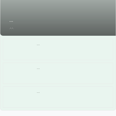
...
.-.-.
...
...
...