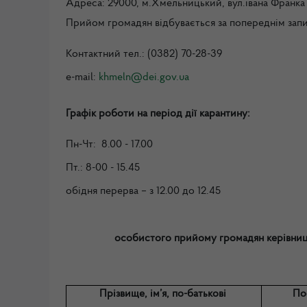
Адреса: 29000, м.Хмельницький, вул.івана Франка
Прийом громадян відбувається за попереднім зап
Контактний тел.: (0382) 70-28-39
e-mail:
khmeln@dei.gov.ua
Графік роботи н
а період дії карантину:
Пн-Чт: 8.00 - 17.00
Пт.: 8-00 - 15.45
обідня перерва – з 12.00 до 12.45
особистого прийому громадян керівницт
Прізвище, ім’я, по-батькові
По