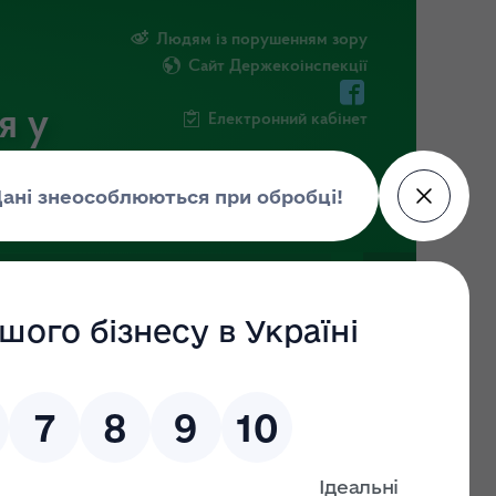
Людям із порушенням зору
Сайт Держекоінспекції
я у
Електронний кабінет
РМАЦІЯ
ПОВІДОМИТИ ПРО КОРУПЦІЮ
ій