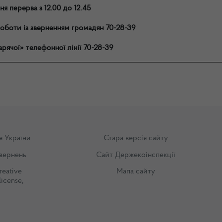
ня перерва з 12.00 до 12.45
роботи із зверненням громадян 70-28-39
рячої» телефонної лінії 70-28-39
я України
Стара версія сайту
вернень
Сайт Держекоінспекції
reative
Мапа сайту
license
,