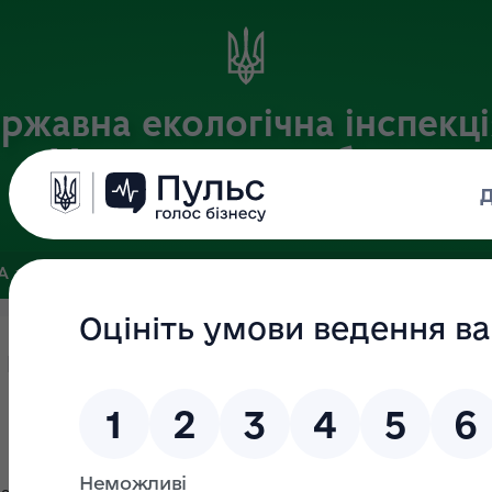
ржавна екологічна інспекці
Хмельницькій області
Офіційний веб-портал
ЗА
ЗВ’ЯЗКИ ІЗ ГРОМАДСЬКІСТЮ ТА ЗМІ
ПУБЛІЧНА ІНФО
 керівництвом ДЕІ у Хмельницьк