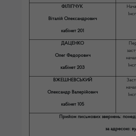
ФІЛІПЧУК
Нач
Інс
Віталій Олександрович
кабінет 201
ДАЦЕНКО
Пе
зас
Олег Федорович
нача
Інс
кабінет 203
ВЖЕШНЕВСЬКИЙ
Зас
нача
Олександр Валерійович
Інс
кабінет 105
Прийом письмових звернень: понеділок
за адресою: ву