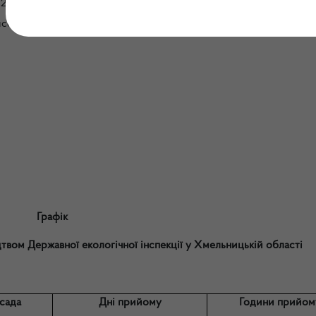
 2/2
исом
Графік
вом Державної екологічної інспекції у Хмельницькій області
сада
Дні прийому
Години прийом