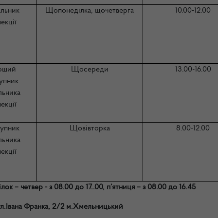
альник
Щопонеділка, щочетверга
10.00-12.00
пекції
рший
Щосереди
13.00-16.00
тупник
льника
пекції
тупник
Щовівторка
8.00-12.00
льника
пекції
 – четвер - з 08.00 до 17..00, п’ятниця – з 08.00 до 16.45
л.Івана Франка, 2/2 м.Хмельницький