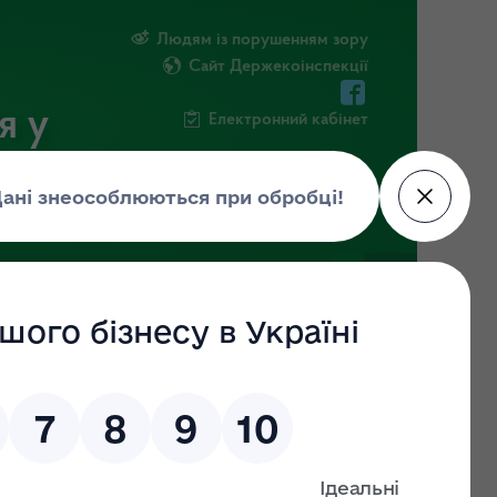
Людям із порушенням зору
Сайт Держекоінспекції
я у
Електронний кабінет
РМАЦІЯ
ПОВІДОМИТИ ПРО КОРУПЦІЮ