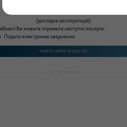
Електронний кабінет
(дослідна експлуатація)
абінеті Ви можете отримати наступні послуги:
Подати електронне звернення
УВІЙТИ ЧЕРЕЗ ID.GOV.UA
За підтримки