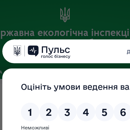
ржавна екологічна інспекці
Хмельницькій області
Офіційний веб-портал
ЗА
ЗВ’ЯЗКИ ІЗ ГРОМАДСЬКІСТЮ ТА ЗМІ
ПУБЛІЧНА ІНФО