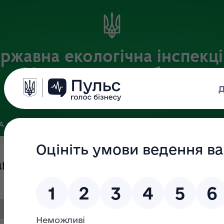
ржавна екологічна інспекці
Хмельницькій області
Офіційний веб-портал
ЗА
ЗВ’ЯЗКИ ІЗ ГРОМАДСЬКІСТЮ ТА ЗМІ
ПУБЛІЧНА ІНФО
ацію