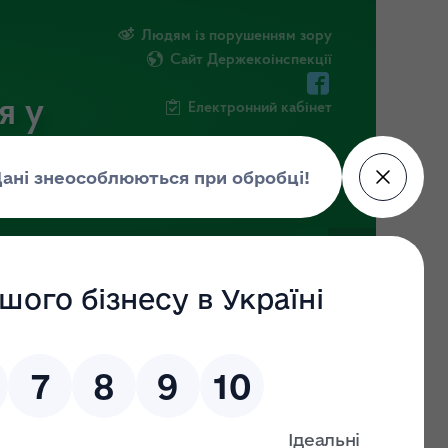
Людям із порушенням зору
Сайт Держекоінспекції
я у
Електронний кабінет
РМАЦІЯ
ПОВІДОМИТИ ПРО КОРУПЦІЮ