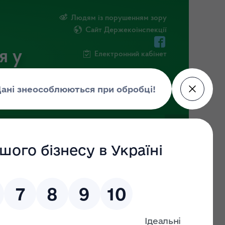
Людям із порушенням зору
Сайт Держекоінспекції
я у
Електронний кабінет
РМАЦІЯ
ПОВІДОМИТИ ПРО КОРУПЦІЮ
 12