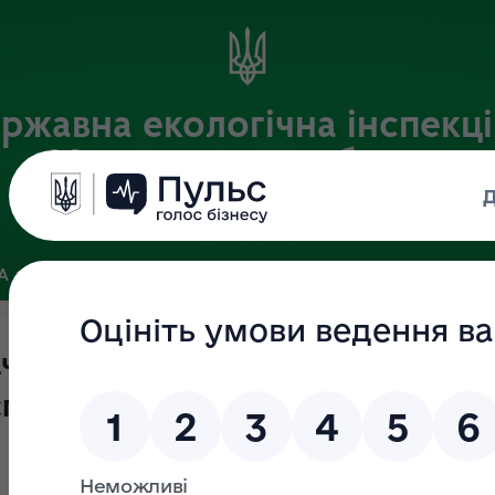
ржавна екологічна інспекці
Хмельницькій області
Офіційний веб-портал
ЗА
ЗВ’ЯЗКИ ІЗ ГРОМАДСЬКІСТЮ ТА ЗМІ
ПУБЛІЧНА ІНФО
чених пріоритетів роботи
пекції у Хмельницькій області за