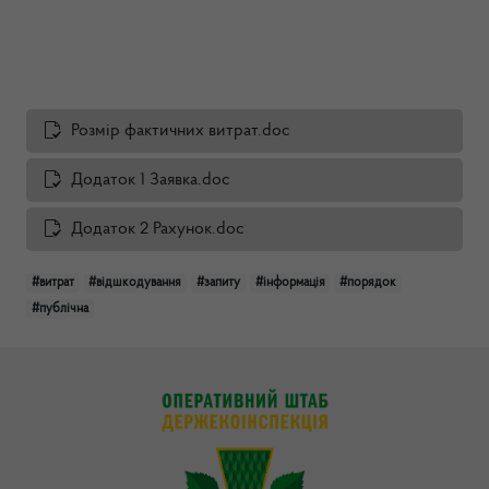
Розмір фактичних витрат.doc
Додаток 1 Заявка.doc
Додаток 2 Рахунок.doc
#витрат
#відшкодування
#запиту
#інформація
#порядок
#публічна