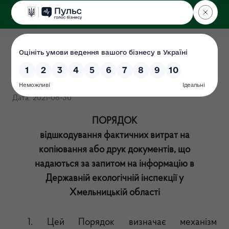
ДЕРЖЕКОІНСПЕКЦІЯ
у Хмельницькій області
Порядок відшкодування
витрат
Дата: 2021-08-30
ПОРЯДОК
відшкодування фактичних витрат на
копіювання або друк документів, що
надаються за запитом на інформацію в
Державній екологічній інспекції у
Хмельницькій області
1. Цей Порядок визначає механізм