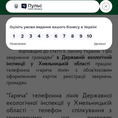
ДЕРЖЕКОІНСПЕКЦІЯ
у Хмельницькій області
"Гаряча" телефонна лінія
Дата: 2020-12-23
Відповідно до статті 5 Закону України "Про
звернення громадян"
в Державній екологічній
інспекції у Хмельницькій області
працює
телефонна «гаряча лінія» з обов’язковим
оформленням карток реєстрації звернень
громадян.
"Гаряча" телефонна лінія Державної
екологічної інспекції у Хмельницькій
області - телефон спілкування з