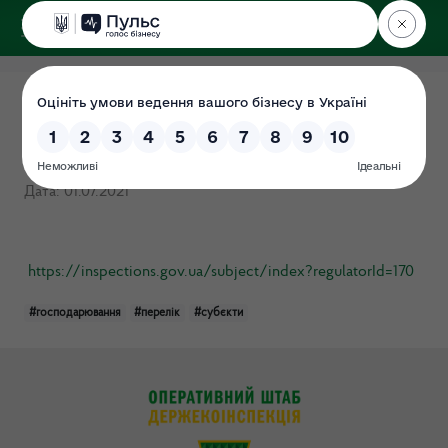
ДЕРЖЕКОІНСПЕКЦІЯ
у Хмельницькій області
Перелік суб’єктів
господарювання
Дата: 01.07.2021
https://inspections.gov.ua/subject/index?regulatorId=170
#господарювання
#перелік
#субєкти