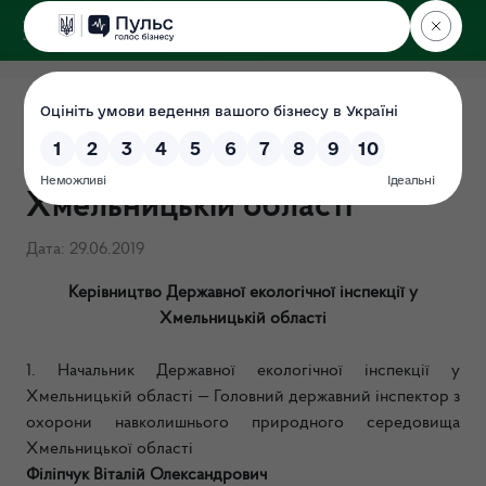
ДЕРЖЕКОІНСПЕКЦІЯ
у Хмельницькій області
Структура Державної
екологічної інспекції у
Хмельницькій області
Дата: 29.06.2019
Керівництво Державної екологічної інспекції
у
Хмельницькій області
1.
Начальник Державної екологічної інспекції
у
Хмельницькій області — Головний державний інспектор з
охорони навколишнього природного середовища
Хмельницької області
Філіпчук Віталій Олександрович