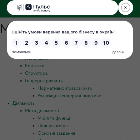
ДЕРЖЕКОІНСПЕКЦІЯ
у Хмельницькій області
Мапа порталу
Про ДЕІ
Керівництво
Положення
Контакти
Структура
Гендерна рівність
Нормативно-правові акти
Реалізація гендерної політики
Діяльність
Мета діяльності
Місія та функції
Повноваження
Основні завдання