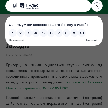
ДЕРЖЕКОІНСПЕКЦІЯ
у Хмельницькій області
Критерії та періодичність
проведення планових
заходів
Дата: 2021-06-25
Критерії, за якими оцінюється ступінь ризику від
провадження господарської діяльності та визначається
періодичність проведення планових заходів державного
нагляду (контролю), затверджені
Постановою Кабінету
Міністрів України від 06.03.2019 №182
.
Планові заходи державного нагляду (контролю)
здійснюються органом державного нагляду (контролю)