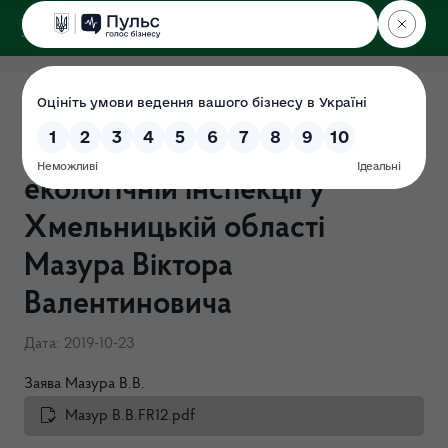
ДЕРЖЕКОІНСПЕКЦІЯ
у Хмельницькій області
Перевірка "Про очищення
влади" в Державній
екологічній інспекції у
Хмельницькій області
Мазура Віктора
Валентиновича
Дата: 2019-10-23
Заява Мазура В.В.
Мазур В.В.FR12.pdf