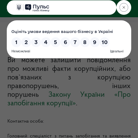
ДЕРЖЕКОІНСПЕКЦІЯ
у Хмельницькій області
Запобігання корупції
Дата: 2019-07-28
Ви можете залишити повідомлення
про можливі факти корупційних, або
пов`язаних з корупцією
правопорушень, інших
порушень
Закону України «Про
запобігання корупції»
.
Контактна особа:
Головний спеціаліст
з питань запобігання та виявлення