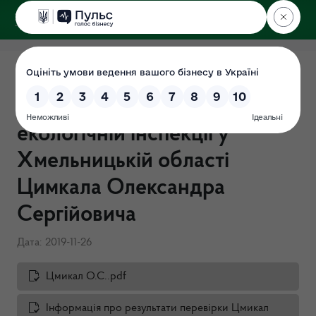
ДЕРЖЕКОІНСПЕКЦІЯ
у Хмельницькій області
Перевірка "Про очищення
влади" в Державній
екологічній інспекції у
Хмельницькій області
Цимкала Олександра
Сергійовича
Дата: 2019-11-26
Цмикал О.С..pdf
Інформація про результати перевірки Цмикал