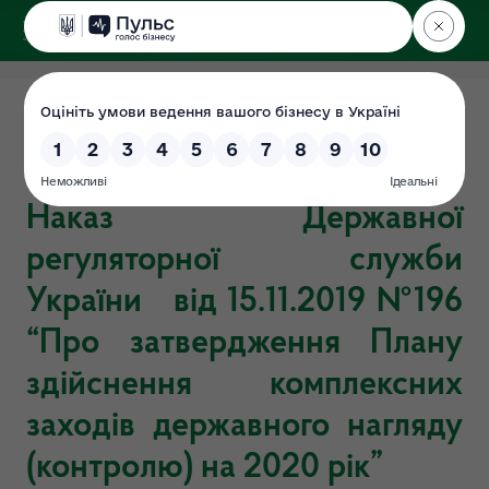
ДЕРЖЕКОІНСПЕКЦІЯ
у Хмельницькій області
Плани перевірок на 2020 рік
Дата: 2019-11-29
Наказ Державної
регуляторної служби
України від 15.11.2019 №196
“Про затвердження Плану
здійснення комплексних
заходів державного нагляду
(контролю) на 2020 рік”