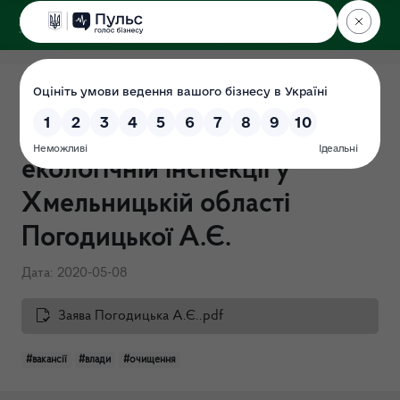
ДЕРЖЕКОІНСПЕКЦІЯ
у Хмельницькій області
Перевірка "Про очищення
влади" в Державній
екологічній інспекції у
Хмельницькій області
Погодицької А.Є.
Дата: 2020-05-08
Заява Погодицька А.Є..pdf
#вакансії
#влади
#очищення