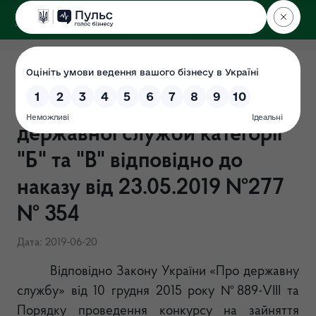
ДЕРЖЕКОІНСПЕКЦІЯ
у Хмельницькій області
Результати конкурсу на
зайняття вакантних посад
державної служби категорії
"Б" та "В" відповідно до
наказу від 23.05.2019 №277
№ 354
Дата: 2019-06-20
Відповідно Закону України «Про державну
службу» від 10 грудня 2015 року №889-
VIII
та
Порядку проведення конкурсу на зайняття