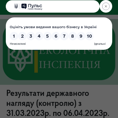
ДЕРЖЕКОІНСПЕКЦІЯ
у Хмельницькій області
Результати державного
нагляду (контролю) з
31.03.2023р. по 06.04.2023р.