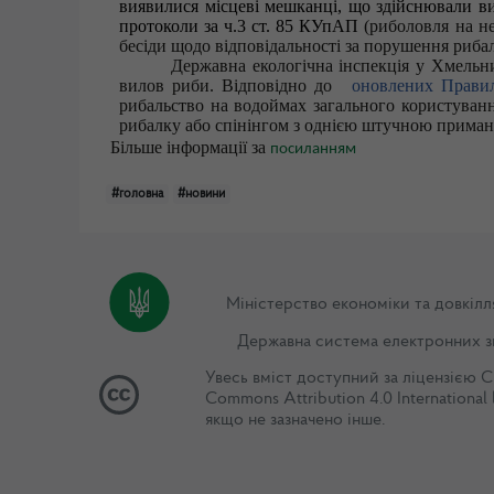
виявилися місцеві мешканці, що здійснювали ви
протоколи за ч.3 ст. 85 КУпАП
(риболовля на не
бесіди щодо відповідальності за порушення рибал
Державна екологічна інспекція у Хмельниц
вилов риби. Відповідно до
оновлених Правил
рибальство на водоймах загального користуванн
рибалку або спінінгом з однією штучною приманк
Більше інформації за
посиланням
#головна
#новини
Міністерство економіки та довкілл
Державна система електронних з
Увесь вміст доступний за ліцензією
C
Commons Attribution 4.0 International 
якщо не зазначено інше.