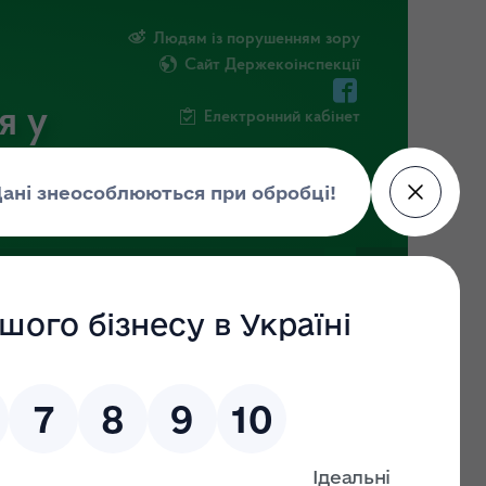
Людям із порушенням зору
Сайт Держекоінспекції
я у
Електронний кабінет
РМАЦІЯ
ПОВІДОМИТИ ПРО КОРУПЦІЮ