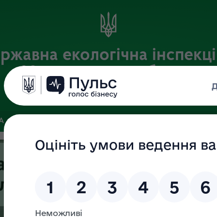
ржавна екологічна інспекці
Хмельницькій області
Офіційний веб-портал
ЗА
ЗВ’ЯЗКИ ІЗ ГРОМАДСЬКІСТЮ ТА ЗМІ
ПУБЛІЧНА ІНФО