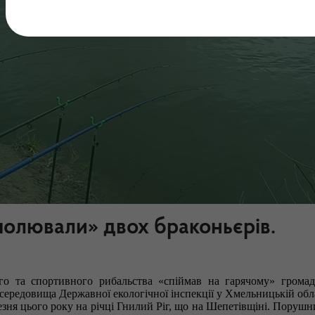
полювали» двох браконьєрів.
о та спортивного рибальства «спіймав на гарячому» громад
ередовища Державної екологічної інспекції у Хмельницькій обла
езня цього року на річці Гнилий Ріг, що на Шепетівщіні. Поруш