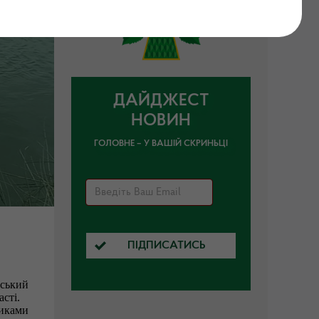
ДАЙДЖЕСТ
НОВИН
ГОЛОВНЕ – У ВАШІЙ СКРИНЬЦІ
ПІДПИСАТИСЬ
ський
сті.
никами