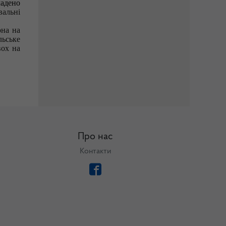
ладено
вальні
она на
ьське
вох на
Про нас
Контакти