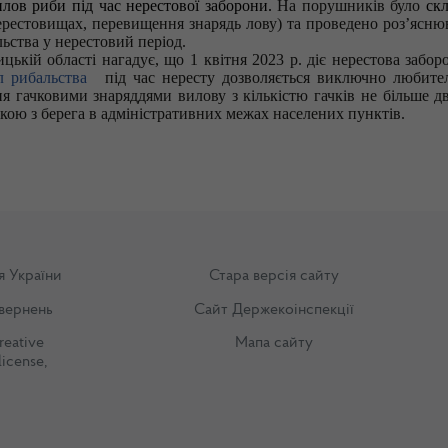
лов риби під час нерестової заборони.
На порушників було
ск
рестовищах, перевищення знарядь лову) та проведено роз’ясню
ьства у нерестовий період.
ькій області нагадує, що 1 квітня 2023 р. діє нерестова забор
 рибальства
під час нересту дозволяється виключно любител
я гачковими знаряддями вилову з кількістю гачків не більше д
ою з берега в адміністративних межах населених пунктів.
я України
Стара версія сайту
вернень
Сайт Держекоінспекції
reative
Мапа сайту
license
,