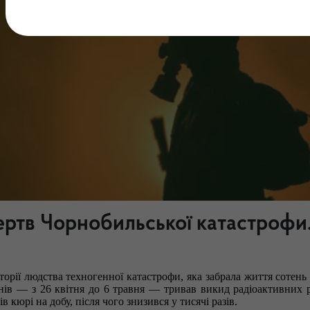
 жертв Чорнобильської катастрофи
торії людства техногенної катастрофи, яка
забрала життя сотень
нів — з 26 квітня до 6 травня — тривав викид радіоактивних 
в кюрі на добу, після чого знизився у тисячі разів.