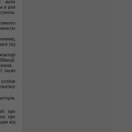
С мали
 в разі
сували.
тивного
овністю
режиму,
ася під
еакторі
Швеції.
нення.
0 тисяч
 успіхів
безпечну
даторів,
яті про
нки про
дав від