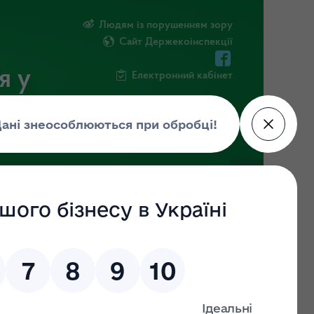
Людям із порушенням зору
Сайт Держекоінспекції
я у
Електронний кабінет
РМАЦІЯ
ПОВІДОМИТИ ПРО КОРУПЦІЮ