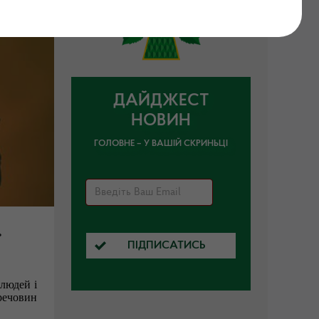
ДАЙДЖЕСТ
НОВИН
ГОЛОВНЕ – У ВАШІЙ СКРИНЬЦІ
.
ПІДПИСАТИСЬ
 людей і
речовин