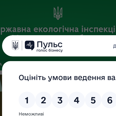
ржавна екологічна інспекці
Хмельницькій області
Офіційний веб-портал
ЗА
ЗВ’ЯЗКИ ІЗ ГРОМАДСЬКІСТЮ ТА ЗМІ
ПУБЛІЧНА ІНФО