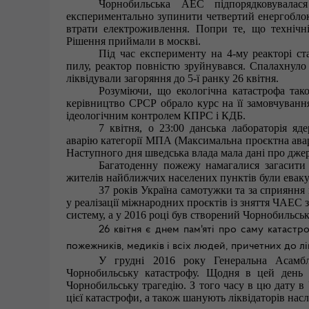
Чорнобильська АЕС підпорядковувала
експериментально зупинити четвертий енергоблок,
втрати електроживлення. Попри те, що технічні
Рішення приймали в москві.
Під час експерименту на 4-му реакторі ст
пилу, реактор повністю зруйнувався. Спалахнуло
ліквідували загоряння до 5-ї ранку 26 квітня.
Розуміючи, що екологічна катастрофа так
керівництво СРСР обрало курс на її замовчуванн
ідеологічним контролем КПРС і КДБ.
7 квітня, о 23:00 данська лабораторія я
аварію категорії МПА (Максимальна проєктна аварі
Наступного дня шведська влада мала дані про джер
Багатоденну пожежу намагалися загасити 
жителів найближчих населених пунктів були евакуй
37 років Україна самотужки
та за сприяння
у реалізації міжнародних проєктів із зняття ЧАЕС 
систему, а у 2016 році був створений Чорнобильсь
26 квітня є днем пам'яті про саму катастроф
пожежників, медиків і всіх людей, причетних до лікв
У грудні 2016 року Генеральна Асамб
Чорнобильську катастрофу. Щодня в цей день п
Чорнобильську трагедію.
З того часу в цю дату в
цієї катастрофи, а також шанують ліквідаторів наслі