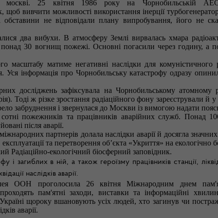
ся москві. 25 квітня 1986 року на Чорнобильській АЕ
 щоб вивчити можливості використання інерції турбогенератора
 обставини не відповідали плану випробування, його не ска
алися два вибухи. В атмосферу Землі вирвалась хмара радіоак
 понад 30 вогнищ пожежі. Основні погасили через годину, а п
ого масштабу матиме негативні наслідки для комуністичного 
я. Уся інформація про Чорнобильську катастрофу одразу опинил
дерних досліджень зафіксувала на Чорнобильському атомному р
я). Тоді ж різке зростання радіаційного фону зареєстрували й у 
ело забруднення і звернулася до Москви із вимогою надати пояс
сотні пожежників та працівників аварійних служб. Понад 10
овані після аварії.
 міжнародних партнерів
долала наслідки аварії
й досягла значних
з експлуатації та перетворення об’єкта «Укриття» на екологічно 
кий Радіаційно-екологічний біосферний заповідник.
у і загиблих в ній, а також героїзму працівників станції, лікві
ідації наслідків аварії.
лея ООН проголосила 26 квітня Міжнародним днем пам'
роходять пам'ятні заходи, виставки та інформаційні хвили
 Україні щороку вшановують усіх людей, хто загинув чи постраж
дків аварії.