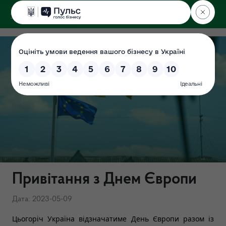
ДЕРЖЕКОІНСПЕКЦІЯ
у Хмельницькій області
Привітання з Днем Європи
Дата: 2023-05-09
Цьогоріч Україна відзначатиме День Європи разом із 