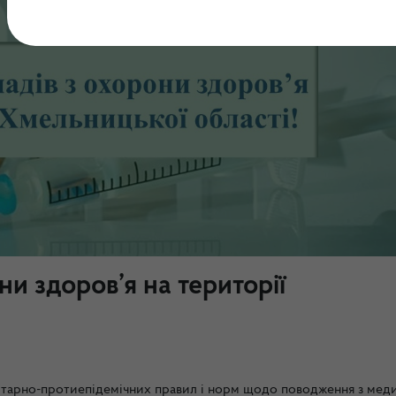
ни здоров’я на території
нітарно-протиепідемічних правил і норм щодо поводження з ме