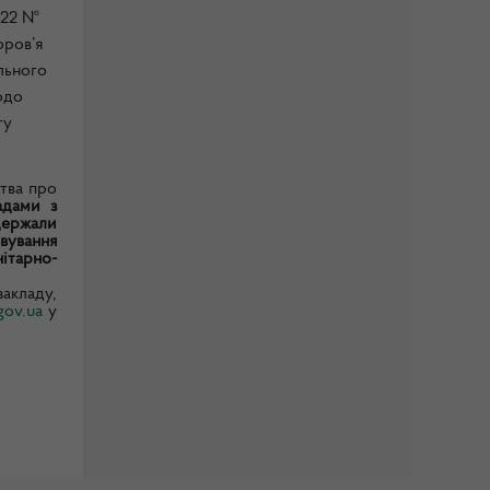
022 №
оров’я
льного
одо
ту
тва про
адами з
держали
вування
ітарно-
акладу,
ov.ua
у