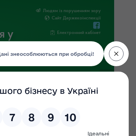
Людям із порушенням зору
Сайт Держекоінспекції
я у
Електронний кабінет
РМАЦІЯ
ПОВІДОМИТИ ПРО КОРУПЦІЮ