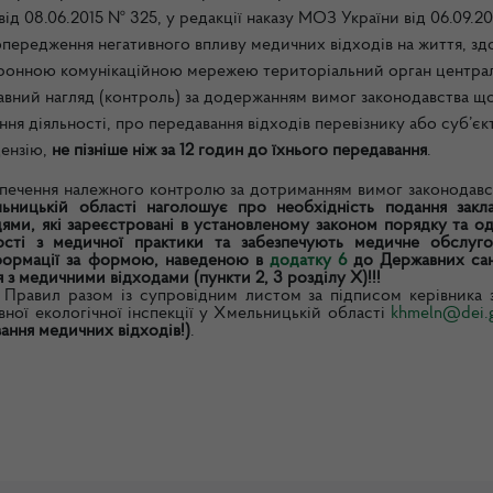
ід 08.06.2015 № 325, у редакції наказу МОЗ України від 06.09.2
попередження негативного впливу медичних відходів на життя, зд
ктронною комунікаційною мережею територіальний орган центра
авний нагляд (контроль) за додержанням вимог законодавства щ
ня діяльності, про передавання відходів перевізнику або суб’єк
цензію,
не пізніше ніж за 12 годин до їхнього передавання
.
зпечення належного контролю за дотриманням вимог законодавс
льницькій області наголошує про необхідність подання
закл
ями, які зареєстровані в установленому законом порядку та о
ості з медичної практики та забезпечують медичне обслуго
нформації за формою, наведеною в
додатку 6
до Державних сан
з медичними відходами (пункти 2, 3 розділу X)!!!
 Правил разом із супровідним листом за підписом керівника з
ної екологічної інспекції у Хмельницькій області
khmeln@dei.g
вання медичних відходів!)
.