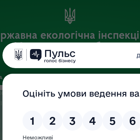
ржавна екологічна інспекці
Хмельницькій області
Офіційний веб-портал
ЗА
ЗВ’ЯЗКИ ІЗ ГРОМАДСЬКІСТЮ ТА ЗМІ
ПУБЛІЧНА ІНФО