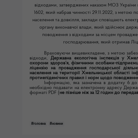
відходами, затверджених наказом МОЗ України в
1602, який набрав чинності 29.11.2022, з метою 
населення та довкілля, заклади сповіщають еле
органу виконавчої влади, який здійснює держ
поводження з відходами за місцем проваджен
господарювання, який отримав Лі
Враховуючи вищевикладене,
з метою забе
відходи,
Державна екологічна інспекція у Хме
охорони здоров’я, фізичними особами-підприємц
ліцензію на провадження господарської діяльн
населення на території Хмельницької області і
протиепідемічних правил і норм щодо поводження 
Інформацію, яка зазначена в додатку 6 до
необхідно подавати на електронну адресу Держав
форматі
PDF
(
не пізніше ніж за 12 годин до переда
#головна
#новини