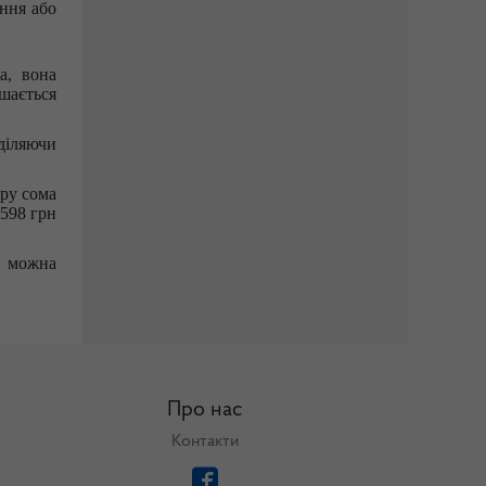
ння або
а, вона
шається
діляючи
яру сома
1598 грн
, можна
Про нас
Контакти