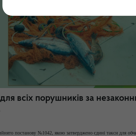
для всіх порушників за незаконн
в
рийнято постанову №1042, якою затверджено єдині такси для обч