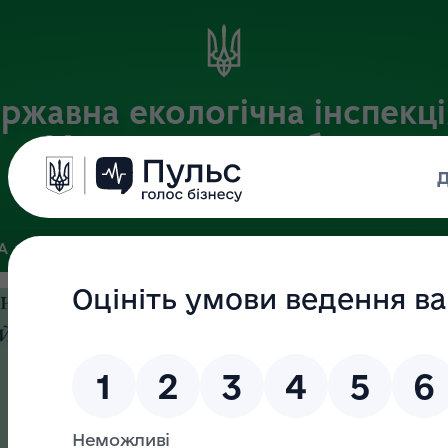
ржавна екологічна інспекці
Хмельницькій області
Офіційний веб-портал
ЗА
ЗВ’ЯЗКИ ІЗ ГРОМАДСЬКІСТЮ ТА ЗМІ
ПУБЛІЧНА ІНФО