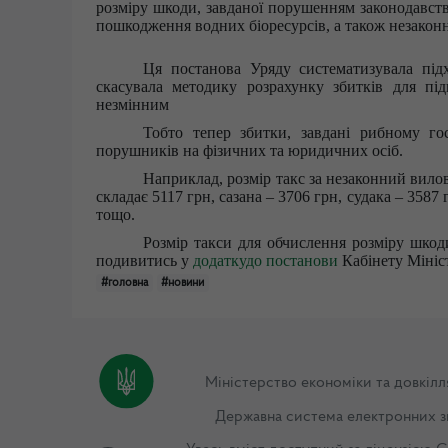
розміру шкоди, завданої порушенням законодавств
пошкодження водних біоресурсів, а також незакон
Ця постанова Уряду систематизувала підх
скасувала методику розрахунку збитків для під
незмінним
Тобто тепер збитки, завдані рибному гос
порушників на фізичних та юридичних осіб.
Наприклад, розмір такс за незаконний вило
складає 5117 грн, сазана – 3706 грн, судака – 3587
тощо.
Розмір такси для обчислення розміру шкод
подивитись у
додаткудо постанови
Кабінету Мініс
#головна
#новини
Міністерство економіки та довкілл
Державна система електронних з