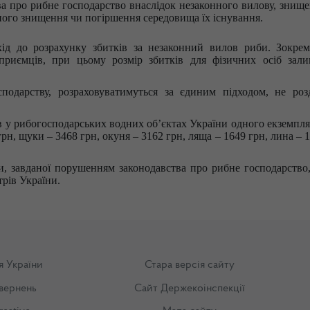
а про рибне господарство внаслідок незаконного вилову, знище
ного знищення чи погіршення середовища їх існування.
ід до розрахунку збитків за незаконний вилов риби.
Зокрем
приємців, при цьому розмір збитків для фізичних осіб зали
подарству, розраховуватимуться за єдиним підходом, не роз
в у рибогосподарських водних об’єктах України одного екземпл
 грн, щуки – 3468 грн, окуня – 3162 грн, ляща – 1649 грн, лина – 
и, завданої порушенням законодавства про рибне господарство
трів України.
я України
Стара версія сайту
вернень
Сайт Держекоінспекції