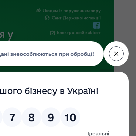
Людям із порушенням зору
Сайт Держекоінспекції
я у
Електронний кабінет
РМАЦІЯ
ПОВІДОМИТИ ПРО КОРУПЦІЮ