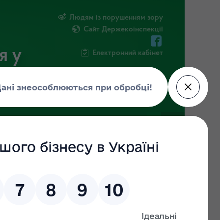
Людям із порушенням зору
Сайт Держекоінспекції
я у
Електронний кабінет
РМАЦІЯ
ПОВІДОМИТИ ПРО КОРУПЦІЮ