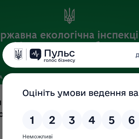
ржавна екологічна інспекці
Хмельницькій області
Офіційний веб-портал
ЗА
ЗВ’ЯЗКИ ІЗ ГРОМАДСЬКІСТЮ ТА ЗМІ
ПУБЛІЧНА ІНФО
 влади" в Державній екологічній
 області Польового Олександра