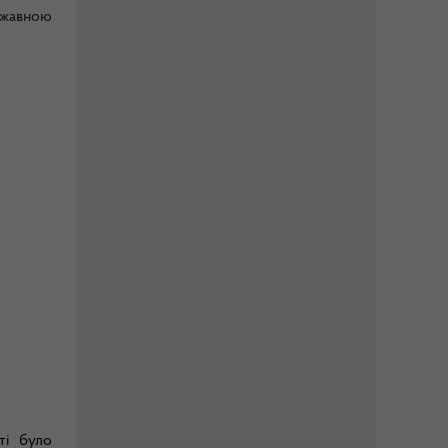
ржавною
ті було