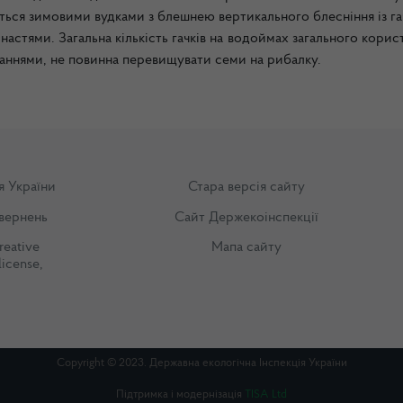
ься зимовими вудками з блешнею вертикального блесніння із га
стями. Загальна кількість гачків на водоймах загального корис
наннями, не повинна перевищувати семи на рибалку.
я України
Стара версія сайту
вернень
Сайт Держекоінспекції
reative
Мапа сайту
license
,
Copyright © 2023. Державна екологічна Інспекція України
Підтримка і модернізація
TISA Ltd