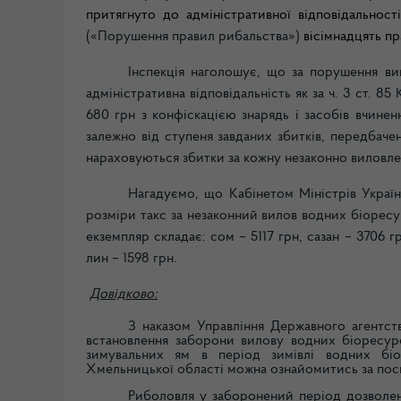
притягнуто до адміністративної відповідальнос
(«Порушення правил рибальства»)
вісімнадцять п
Інспекція наголошує, що за порушення в
адміністративна відповідальність як за ч. 3 ст. 85
680 грн з конфіскацією знарядь і засобів вчине
залежно від ступеня завданих збитків, передбачен
нараховуються збитки за кожну незаконно виловл
Нагадуємо, що Кабінетом Міністрів Укра
розміри такс за незаконний вилов водних біорес
екземпляр
складає: сом – 5117 грн, сазан – 3706 г
лин – 1598 грн.
Довідково:
З наказом
Управління Державного агентст
встановлення заборони вилову водних біоресур
зимувальних ям в період зимівлі водних біо
Хмельницької області можна ознайомитись
за по
Риболовля у заборонений період дозволен