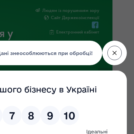
Людям із порушенням зору
Сайт Держекоінспекції
я у
Електронний кабінет
РМАЦІЯ
ПОВІДОМИТИ ПРО КОРУПЦІЮ