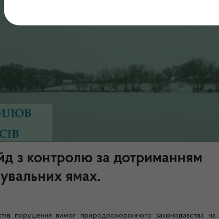
йд з контролю за дотриманням
мувальних ямах.
тів порушення вимог природоохоронного законодавства на