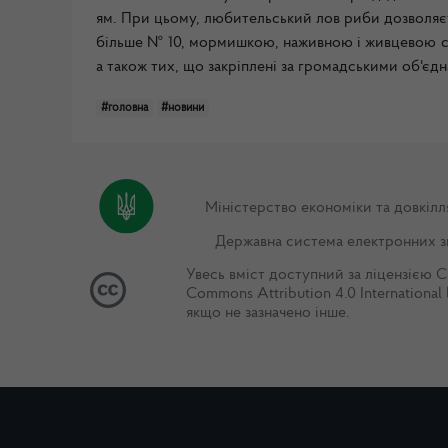
ям. При цьому, любительський лов риби дозволяєт
більше № 10, мормишкою, наживною і живцевою сна
а також тих, що закріплені за громадськими об'єд
#головна
#новини
Міністерство економіки та довкілл
Державна система електронних з
Увесь вміст доступний за ліцензією
C
Commons Attribution 4.0 International 
якщо не зазначено інше.