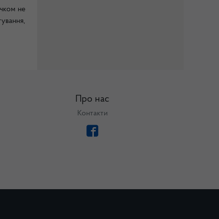
чком не
тування,
Про нас
Контакти