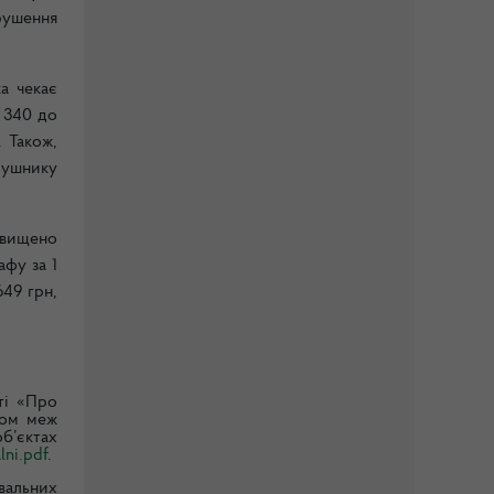
рушення
а чекає
д 340 до
 Також,
рушнику
двищено
афу за 1
649 грн,
ті
«Про
ком
меж
б’єктах
lni.pdf
.
вальних