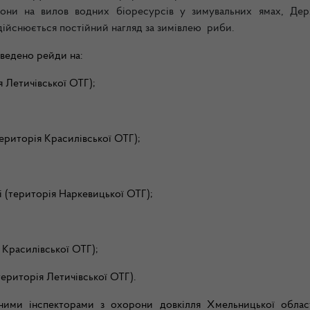
орони на вилов водних біоресурсів у зимувальних ямах, Де
дійснюється постійний нагляд за зимівлею риби.
роведено рейди на:
Летичівської ОТГ);
(територія Красилівської ОТГ);
 (територія Наркевицької ОТГ);
Красилівської ОТГ);
ериторія Летичівської ОТГ).
вними інспекторами з охорони довкілля Хмельницької облас