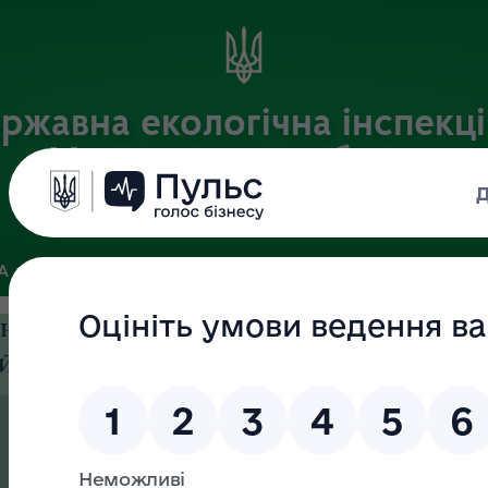
ржавна екологічна інспекці
Хмельницькій області
Офіційний веб-портал
ЗА
ЗВ’ЯЗКИ ІЗ ГРОМАДСЬКІСТЮ ТА ЗМІ
ПУБЛІЧНА ІНФО