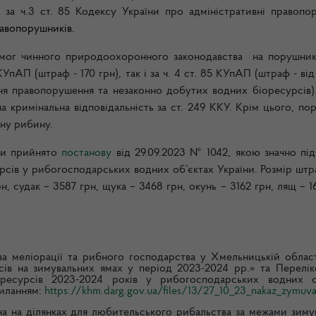
ті
за ч.3 ст. 85 Кодексу України про адміністративні правопо
равопорушників.
имог чинного природоохоронного законодавства на порушник
 КУпАП (штраф - 170 грн), так і за ч. 4 ст. 85 КУпАП (штраф - ві
ння правопорушення та незаконно добутих водних біоресурсів).
а кримінальна відповідальність за ст. 249 ККУ.
Крім цього, по
ену рибину.
їни прийнято
постанову
від 29.09.2023 № 1042, якою значно пі
урсів у рибогосподарських водних об’єктах України.
Розмір штр
рн, судак – 3587 грн, щука – 3468 грн, окунь – 3162 грн, лящ – 1
ва меліорації та рибного господарства у Хмельницькій облас
сів на зимувальних ямах у період 2023-2024 рр.»
та Перелі
ресурсів 2023-2024 років у рибогосподарських водних о
силанням:
https://khm.darg.gov.ua/files/13/27_10_23_nakaz_zymuva
а на ділянках для любительського рибальства за межами зиму