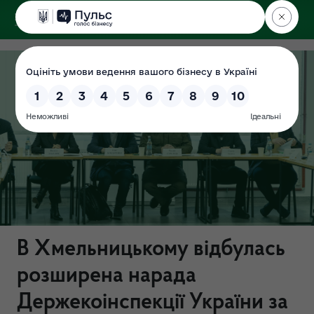
ДЕРЖЕКОІНСПЕКЦІЯ
у Хмельницькій області
В Хмельницькому відбулась
розширена нарада
Держекоінспекції України за