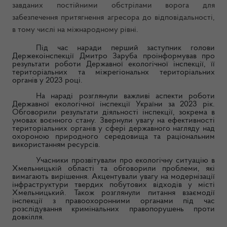
завданих постійними обстрілами ворога для
забезпечення притягнення агресора до відповідальності,
в тому числі на міжнародному рівні
.
Під час наради перший заступник голови
Держекоінспекції Дмитро Заруба проінформував про
результати роботи Державної екологічної інспекції, її
територіальних та міжрегіональнх територіальних
органів у 2023 році.
На нараді розглянули важливі аспекти роботи
Державної екологічної інспекції України за 2023 рік.
Обговорили результати діяльності інспекції, зокрема в
умовах воєнного стану. Звернули увагу на ефективності
територіальних органів у сфері державного нагляду над
охороною природного середовища та раціональним
використанням ресурсів.
Учасники прозвітували про екологічну ситуацію в
Хмельницькій області та обговорили проблеми, які
вимагають вирішення. Акцентували увагу на модернізації
інфраструктури твердих побутових відходів у місті
Хмельницький. Також розглянули питання взаємодії
інспекції з правоохоронними органами під час
розслідування кримінальних правопорушень проти
довкілля.