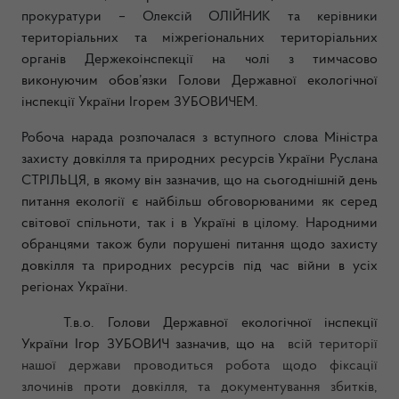
прокуратури – Олексій ОЛІЙНИК та керівники
територіальних та міжрегіональних територіальних
органів Держекоінспекції на чолі з
тимчасово
виконуючим обов’язки Голови Державної екологічної
інспекції України Ігорем ЗУБОВИЧЕМ.
Робоча нарада розпочалася з вступного слова Міністра
захисту довкілля та природних ресурсів України Руслана
СТРІЛЬЦЯ, в якому він зазначив, що на
сьогоднішній день
питання екології є найбільш обговорюваними як серед
світової спільноти, так і в Україні в цілому. Народними
обранцями також були порушені питання щодо захисту
довкілля та природних ресурсів під час війни в усіх
регіонах України.
Т.в.о. Голови Державної екологічної інспекції
України Ігор ЗУБОВИЧ зазначив, що на
всій території
нашої держави проводиться робота щодо фіксації
злочинів проти довкілля, та документування збитків,