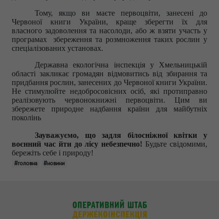
Тому, якщо ви маєте первоцвіти, занесені до
Червоної книги України, краще зберегти їх для
власного задоволення та насолоди, або ж взяти участь у
програмах збереження та розмноження таких рослин у
спеціалізованих установах.
Державна екологічна інспекція у Хмельницькій
області закликає громадян відмовитись від збирання та
придбання рослин, занесених до Червоної книги України.
Не стимулюйте недобросовісних осіб, які протиправно
реалізовують червонокнижні первоцвіти. Цим ви
збережете природне надбання країни для майбутніх
поколінь
Зауважуємо, що задля білосніжної квітки у
воєнний час йти до лісу небезпечно!
Будьте свідомими,
бережіть себе і природу!
#головна
#новини