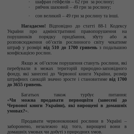
·
шафран гейфелів – 62 грн за рослину;
·
рябчик шаховий – 49 грн за рослину;
·
сон великий – 49 грн за рослину та інші.
Нагадаємо!
Відповідно до статті 88-1 Кодексу
України про адміністративні правопорушення на
порушників порядку придбання, збуту або ж
розповсюдження об’єктів рослинного світу чекатиме
штраф у розмірі
від 510 до 1700 гривень
з подальшою
конфіскацією рослин.
Якщо ж об’єктом порушення стануть рослини, які
перебували в межах територій природно-заповідного
фонду, які занесені до Червоної книги України, розмір
штрафних санкцій значно зросте і становитиме
від 1700
до 3655 гривень
.
Багатьох також турбує питання:
«
Чи можна продавати первоцвіти (занесені до
Червоної книги України), які вирощені в домашніх
умовах?
».
Продавати червонокнижні рослини в Україні –
заборонено, незалежно від того, вирощені вони в
домашніх умовах чи добуті з природних умов.