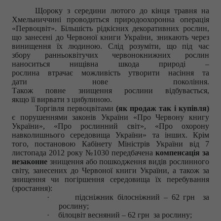
Щороку з середини лютого до кінця травня на
Хмельниччині проводиться природоохоронна операція
«Первоцвіт». Б
ільшість рідкісних декоративних рослин,
що занесені до Червоної книги України, зникають через
винищення їх людиною.
Слід розуміти, що під час
збору ранньоквітучих червонокнижних рослин
наноситься нищівна шкода природі –
рослина втрачає можливість утворити насіння та
дати нове покоління.
Також повне знищення рослини відбувається,
якщо її вирвати з цибулиною.
Торгівля первоцвітами
(як продаж так і купівля)
є порушеннями законів України «Про Червону книгу
України», «Про рослинний світ», «Про охорону
навколишнього середовища України» та інших. Крім
того, п
остановою Кабінету Міністрів України від 7
листопада 2012 року №1030 передбачена
компенсація за
незаконне
знищення або пошкодження видів рослинного
світу, занесених до Червоної книги України, а також за
знищення чи погіршення середовища їх перебування
(зростання):
·
підсніжник білосніжний – 62 грн за
рослину;
·
білоцвіт весняний – 62 грн за рослину;