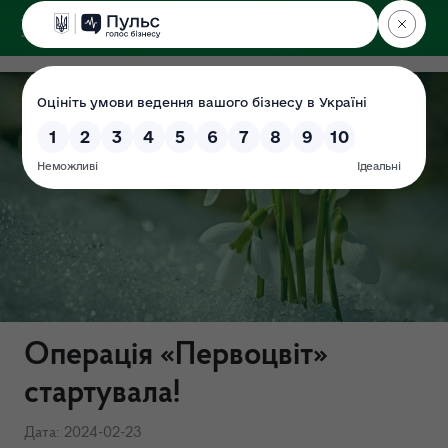
ДЕРЖЕКОІНСПЕКЦІЯ
у Хмельницькій області
Операція «Первоцвіт»
стартувала!
Дата: 2024-02-23