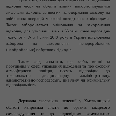
Крім того,
визначені для зберігання та видалення
відходів місця чи об'єкти повинні використовуватися
лише для відходів, заявлених на одержання дозволу на
здійснення операцій у сфері поводження з відходами.
Також забороняється
змішування чи захоронення
відходів, для утилізації яких в Україні існує відповідна
технологія.
А
з 1 січня 2018 року в Україні встановлена
заборона на захоронення неперероблених
(необроблених) побутових відходів.
Також слід зазначити, що особи, винні за
порушення у сфері управління відходами та про охорону
атмосферного повітря, несуть відповідно до
законодавства дисциплінарну, адміністративну,
адміністративно-господарську, цивільну чи кримінальну
відповідальність.
Державна екологічна інспекції у Хмельницькій
області направила листи до органів місцевого
самоврядування та до відповідних комунальних