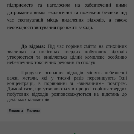
підприємств та наголосила на забезпеченні ними
дотримання вимог екологічної та пожежної безпеки під
час експлуатації місць видалення відходів, а також
необхідності звітування про вжиті заходи.
До відома:
П
ід час горіння сміття на стихійних
звалищах та полігонах твердих побутових відходів
утворюється та виділяється цілий комплекс особливо
небезпечних токсичних речовин та сполук.
Продукти згорання відходів містять небезпечні
важкі метали, які у тисячі разів перевищують їхні
концентрації, в порівнянні зі «звичайним» повітрям.
Димові гази, що утворюються в процесі горіння твердих
побутових відходів розповсюджуються на відстань до
декількох кілометрів.
#головна
#новини