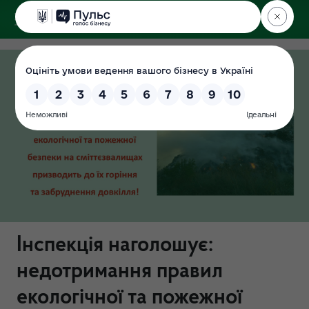
ДЕРЖЕКОІНСПЕКЦІЯ
у Хмельницькій області
Інспекція наголошує:
недотримання правил
екологічної та пожежної