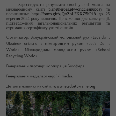
Зареєструвати результати своєї участі можна на
міжнародному сайті
planetheroes.pl/worldcleanupday
та
посиланням:
https://forms.gle/zjQtrZoL3KXZ5hP18
до 25
вересня 2024 року включно. Це важливо для калькуляції,
підтвердження загальнонаціональних результатів та
отримання сертифікату участі онлайн.
Організатор: Всеукраїнський молодіжний рух «Let’s do it
Ukraine» спільно з міжнародним рухом «Let’s Do It
World», Міжнародним молодіжним рухом «School
Recycling World».
Генеральний партнер: корпорація Біосфера.
Генеральний медіапартнер: 1+1 media.
Деталі в новинах на сайті:
www.letsdoitukraine.org