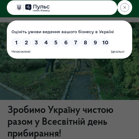
ДЕРЖЕКОІНСПЕКЦІЯ
у Хмельницькій області
Зробимо Україну чистою
разом у Всесвітній день
прибирання!