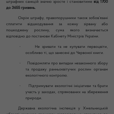
штрафних санкцій значно зросте і становитиме
від 1700
до 3655 гривень
.
Окрім штрафу, правопорушники також зобов’язані
сплатити відшкодування за кожну зірвану або
пошкоджену рослину, сума якого визначається
відповідно до постанови Кабінету Міністрів України.
·
Не зривати та не купувати первоцвіти,
особливо ті, що занесені до Червоної книги.
·
Повідомляти про випадки незаконного збору
та продажу ранньоквітучих рослин органам
екологічного контролю.
·
Підтримувати екологічні ініціативи та брати
участь у заходах, спрямованих на збереження
природи.
Державна екологічна інспекція у Хмельницькій