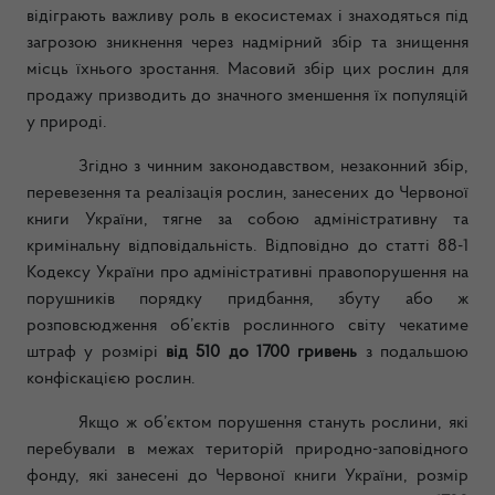
відіграють важливу роль в екосистемах і знаходяться під
загрозою зникнення через надмірний збір та знищення
місць їхнього зростання. Масовий збір цих рослин для
продажу призводить до значного зменшення їх популяцій
у природі.
Згідно з чинним законодавством, незаконний збір,
перевезення та реалізація рослин, занесених до Червоної
книги України, тягне за собою адміністративну та
кримінальну відповідальність. Відповідно до статті 88-1
Кодексу України про адміністративні правопорушення на
порушників порядку придбання, збуту або ж
розповсюдження об’єктів рослинного світу чекатиме
штраф у розмірі
від 510 до 1700 гривень
з подальшою
конфіскацією рослин.
Якщо ж об’єктом порушення стануть рослини, які
перебували в межах територій природно-заповідного
фонду, які занесені до Червоної книги України, розмір