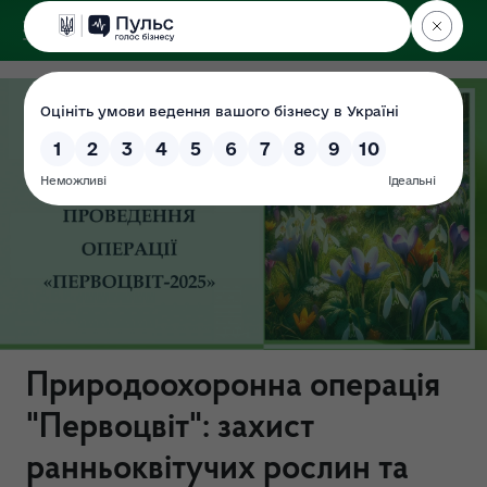
ДЕРЖЕКОІНСПЕКЦІЯ
у Хмельницькій області
Природоохоронна операція
"Первоцвіт": захист
ранньоквітучих рослин та