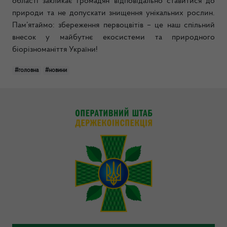
області закликає громадян відповідально ставитися до
природи та не допускати знищення унікальних рослин.
Пам’ятаймо: збереження первоцвітів – це наш спільний
внесок у майбутнє екосистеми та природного
біорізноманіття України!
#головна
#новини