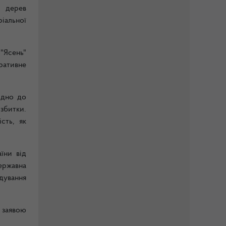
и дерев
іальної
"Ясень"
ративне
ідно до
збитки.
сть, як
їни від
ержавна
дування
 заявою