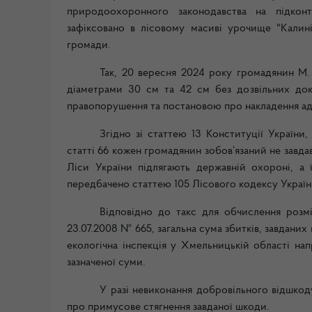
природоохоронного законодавства на підконт
зафіксовано в лісовому масиві урочище "Калинів
громади.
Так, 20 вересня 2024 року громадянин М.
діаметрами 30 см та 42 см без дозвільних док
правопорушення та постановою про накладення ад
Згідно зі статтею 13 Конституції України
статті 66 кожен громадянин зобов’язаний не завд
Ліси України підлягають державній охороні, а 
передбачено статтею 105 Лісового кодексу Україн
Відповідно до такс для обчислення розмі
23.07.2008 № 665, загальна сума збитків, завдан
екологічна інспекція у Хмельницькій області н
зазначеної суми.
У разі невиконання добровільного відшкод
про примусове стягнення завданої шкоди.