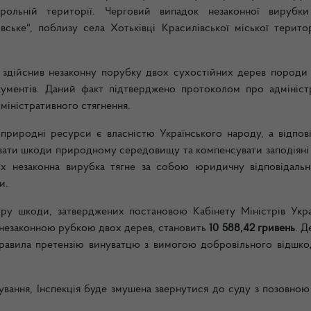
рольній території. Черговий випадок незаконної вирубк
ське", поблизу села Хотьківці Красилівської міської територ
 здійснив незаконну порубку двох сухостійних дерев породи 
ументів. Даний факт підтверджено протоколом про адмініст
міністративного стягнення.
, природні ресурси є власністю Українського народу, а відпов
авати шкоди природному середовищу та компенсувати заподіяні 
їх незаконна вирубка тягне за собою юридичну відповідальні
и.
ру шкоди, затверджених постановою Кабінету Міністрів Укра
их незаконною рубкою двох дерев, становить
10 588,42 гривень
. Д
аправила претензію винуватцю з вимогою добровільного відшко
ування, Інспекція буде змушена звернутися до суду з позовною