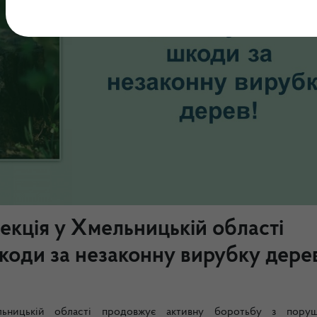
екція у Хмельницькій області
коди за незаконну вирубку дере
льницькій області продовжує активну боротьбу з пору