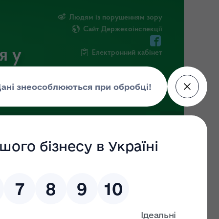
Людям із порушенням зору
Сайт Держекоінспекції
я у
Електронний кабінет
РМАЦІЯ
ПОВІДОМИТИ ПРО КОРУПЦІЮ