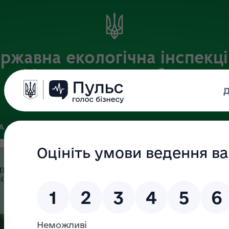
ржавна екологічна інспекці
Хмельницькій області
Офіційний веб-портал
ЗА
ЗВ’ЯЗКИ ІЗ ГРОМАДСЬКІСТЮ ТА ЗМІ
ПУБЛІЧНА ІНФО