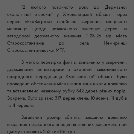
12 лютого поточного року до Державної
екологічної інспекції у Хмельницькій області через
сервіс «ЕкоЗагроза» надійшло звернення місцевого
мешканця щоодо незаконного знесення дерев на
автодорозі державного значення Т-23-26 від міста
Старокостянтинів до села Немиринці
Старокостянтинівської МТГ.
З метою перевірки фактів, зазначених у зверненні,
державними інспекторами з охорони навколишнього
природного середовища Хмельницької області було
проведено обстеження місця заподіяння школи довкіллю
та встановлено незаконну рубку 342 дерев різних порід.
Зокрема, було зрізано 317 дерев клена, 10 ясенів, 11 дубів
та 4 черешні.
Загальний розмір збитків, завданих довкіллю
внаслідок незаконного знищення зелених насаджень при
цьому становить 253 тис.861 грн..