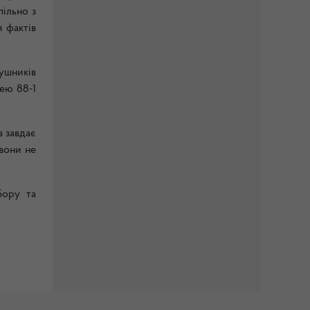
пільно з
 фактів
ушників
ею 88-1
в завдає
вони не
бору та