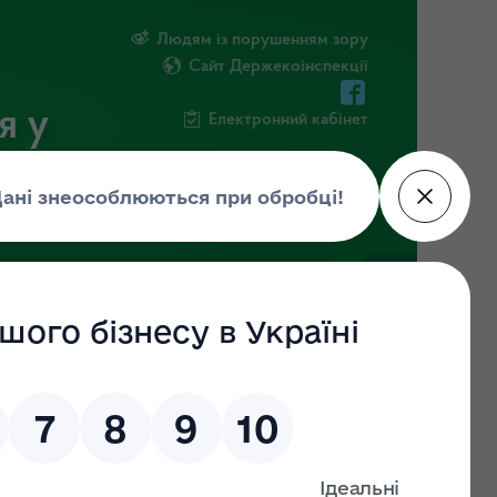
Людям із порушенням зору
Сайт Держекоінспекції
я у
Електронний кабінет
РМАЦІЯ
ПОВІДОМИТИ ПРО КОРУПЦІЮ