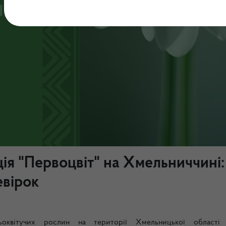
я "Первоцвіт" на Хмельниччині:
евірок
оквітучих рослин на території Хмельницької області 