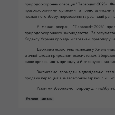
природоохоронна операція "Первоцвіт-2025». Фахі
правоохоронними органами та представниками гр
незаконного збору, перевезення та реалізації ранн
У межах операції "Первоцвіт-2025" про
природоохоронного законодавства. За результата
Кодексу України про адміністративні правопорушен
Державна екологічна інспекція у Хмельницьк
значної шкоди природним екосистемам. Збереженн
лише прикрашають природу, а й виконують важливу
Закликаємо громадян відповідально став
продажу первоцвітів за телефоном гарячої лінії Інс
Разом ми збережемо природу для майбутніх
#головна
#новини