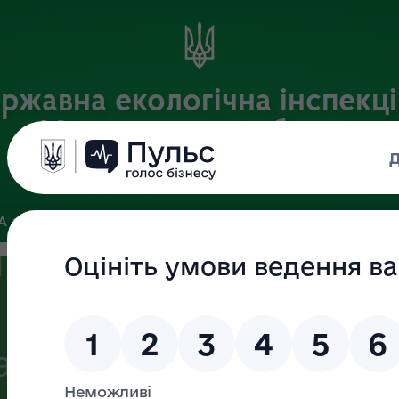
ржавна екологічна інспекці
Хмельницькій області
Офіційний веб-портал
ЗА
ЗВ’ЯЗКИ ІЗ ГРОМАДСЬКІСТЮ ТА ЗМІ
ПУБЛІЧНА ІНФО