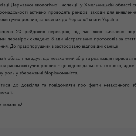
вці Державної екологічної інспекції у Хмельницькій області с
омадськості активно проводять рейдові заходи для виявлення
ьоквітучих рослин, занесених до Червоної книги України.
ведено 20 рейдових перевірок, під час яких виявлено пор
ми перевірок складено 8 адміністративних протоколів за статт
ня. До правопорушників застосовано відповідні санкції.
ій області нагадує, що незаконний збір та реалізація первоцвіті
я ранньоквітучих рослин – це відповідальність кожного, адже 
 роль у збереженні біорізноманіття.
итися до довкілля та повідомляти про факти незаконного з
пекції.
 поколінь!