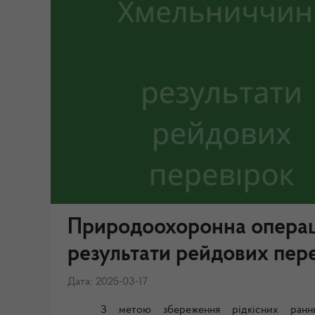
Природоохоронна операці
результати рейдових пер
Дата: 2025-03-17
З метою збереження рідкісних раннь