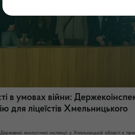
сті в умовах війни: Держекоінспе
ію для ліцеїстів Хмельницького
 Державної екологічної інспекції у Хмельницькій області є про