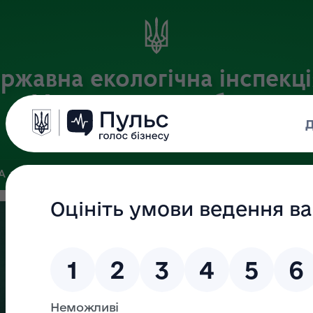
ржавна екологічна інспекці
Хмельницькій області
Офіційний веб-портал
ЗА
ЗВ’ЯЗКИ ІЗ ГРОМАДСЬКІСТЮ ТА ЗМІ
ПУБЛІЧНА ІНФО