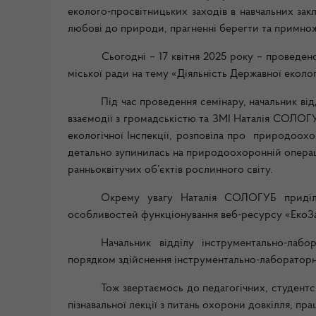
еколого-просвітницьких заходів в навчальних закл
любові до природи, прагненні берегти та примножу
Сьогодні – 17 квітня 2025 року – проведен
міської ради на тему «Діяльність Державної екологі
Під час проведення семінару, начальник від
взаємодії з громадськістю та ЗМІ Наталія СОЛОГ
екологічної Інспекції, розповіла про
природоохоро
детально зупинилась на природоохоронній операці
ранньоквітучих об’єктів рослинного світу.
Окрему увагу Наталія СОЛОГУБ приділи
особливостей функціонування веб-ресурсу «ЕкоЗ
Начальник відділу інструментально-ла
порядком здійснення інструментально-лабораторно
Тож звертаємось до педагогічних, студентсь
пізнавальної лекції з питань охорони довкілля, пр