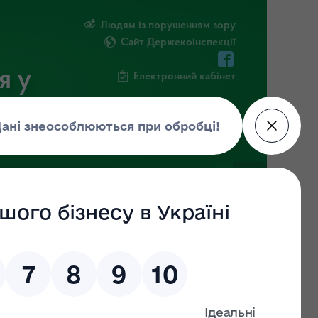
Людям із порушенням зору
Сайт Держекоінспекції
я у
Електронний кабінет
РМАЦІЯ
ПОВІДОМИТИ ПРО КОРУПЦІЮ