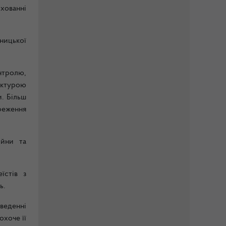
ихованні
ьницької
онтролю,
уктурою
. Більш
реження
ійни та
їстів з
ь.
оведенні
охоче її