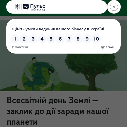
ДЕРЖЕКОІНСПЕКЦІЯ
у Хмельницькій області
Всесвітній день Землі —
заклик до дії заради нашої
планети