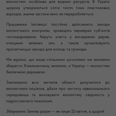
екосистем, особливо для водних ресурсів. В Україні
щороку утворюються сотні тисяч тонн пластикових
відходів, значна частина яких не переробляється.
Працівники Інспекції постійно здійснюють заходи
екологічного контролю, проводять перевірки суб’єктів
господарювання, беруть участь у висадженні дерев,
очищенні зелених зон, а також організовують
просвітницькі заходи для молоді та громади.
Ми віримо, що лише спільними зусиллями ми зможемо
зберегти Хмельниччину зеленою, а Україну — екологічно
безпечною державою.
Закликаємо всіх жителів області долучатися до
екологічних ініціатив, дбати про чистоту навколишнього
середовища та виховувати екологічну свідомість у
підростаючого покоління.
Збережімо Землю разом — не лише 22 квітня, а щодня!