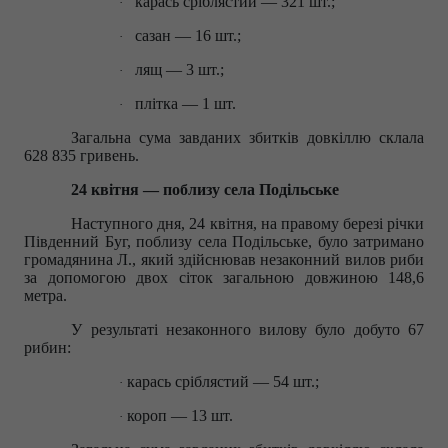
карась сріблястий — 321 шт.;​
·
сазан — 16 шт.;​
·
лящ — 3 шт.;​
·
плітка — 1 шт.​
·
Загальна сума завданих збитків довкіллю склала
628 835 гривень.​
24 квітня — поблизу села Подільське
Наступного дня, 24 квітня, на правому березі річки
Південний Буг, поблизу села Подільське, було затримано
громадянина Л., який здійснював незаконний вилов риби
за допомогою двох сіток загальною довжиною 148,6
метра.​
У результаті незаконного вилову було добуто 67
рибин:​
карась сріблястий — 54 шт.;​
·
короп — 13 шт.
·