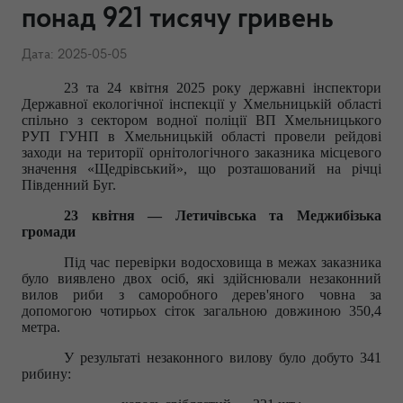
понад 921 тисячу гривень
Дата: 2025-05-05
23 та 24 квітня 2025 року державні інспектори
Державної екологічної інспекції у Хмельницькій області
спільно з сектором водної поліції ВП Хмельницького
РУП ГУНП в Хмельницькій області провели рейдові
заходи на території орнітологічного заказника місцевого
значення «Щедрівський», що розташований на річці
Південний Буг.​
23 квітня — Летичівська та Меджибізька
громади
Під час перевірки водосховища в межах заказника
було виявлено двох осіб, які здійснювали незаконний
вилов риби з саморобного дерев'яного човна за
допомогою чотирьох сіток загальною довжиною 350,4
метра.​
У результаті незаконного вилову було добуто 341
рибину:​