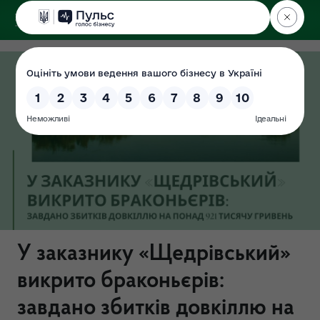
ДЕРЖЕКОІНСПЕКЦІЯ
у Хмельницькій області
У заказнику «Щедрівський»
викрито браконьєрів:
завдано збитків довкіллю на