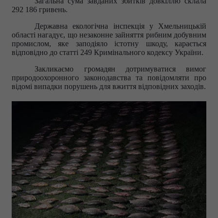
Загальна сума завданих збитків довкіллю склала
292 186 гривень.​
Державна екологічна інспекція у Хмельницькій
області нагадує, що незаконне зайняття рибним добувним
промислом, яке заподіяло істотну шкоду, карається
відповідно до статті 249 Кримінального кодексу України.​
Закликаємо громадян дотримуватися вимог
природоохоронного законодавства та повідомляти про
відомі випадки порушень для вжиття відповідних заходів.