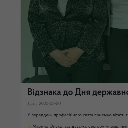
Відзнака до Дня державн
Дата: 2025-06-20
У
переддень професійного свята приємно вітати ти
Марина Онука, завідувачка сектору управління