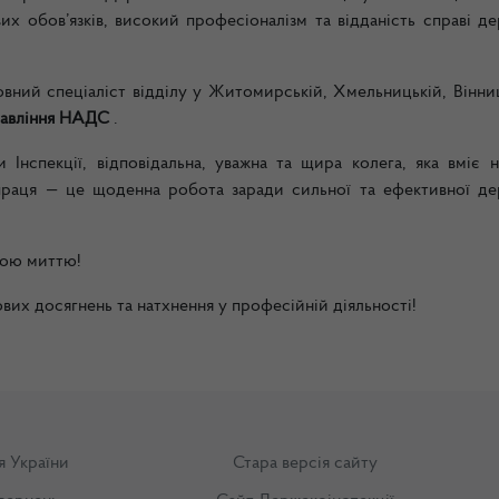
х обов’язків, високий професіоналізм та відданість справі де
вний спеціаліст відділу у Житомирській, Хмельницькій, Вінниц
равління НАДС
.
Інспекції, відповідальна, уважна та щира колега, яка вміє 
 праця — це щоденна робота заради сильної та ефективної де
ною миттю!
их досягнень та натхнення у професійній діяльності!
я України
Стара версія сайту