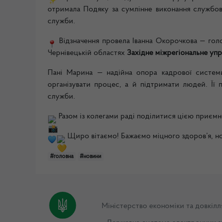
отримала Подяку за сумлінне виконання службови
служби.
Відзначення провела Іванна Окорочкова — голо
Чернівецькій областях
Західне міжрегіональне уп
Пані Марина — надійна опора кадрової системи 
організувати процес, а й підтримати людей. Її
служби.
Разом із колегами раді поділитися цією приєм
Щиро вітаємо! Бажаємо міцного здоров’я, нов
#головна
#новини
Міністерство економіки та довкілл