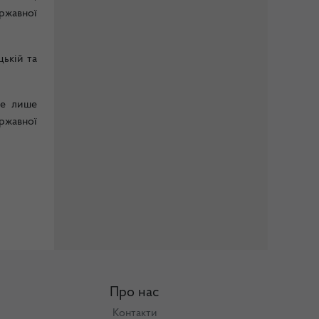
ржавної
ькій та
не лише
ржавної
Про нас
Контакти