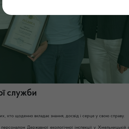
ої служби
х, хто щоденно вкладає знання, досвід і серце у свою справу.
 персоналом Державної екологічної інспекції у Хмельницькій о