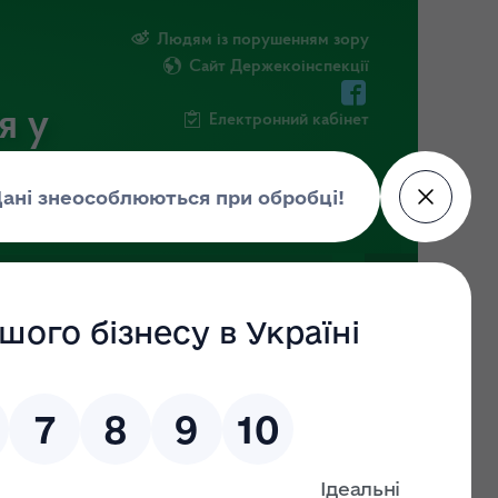
Людям із порушенням зору
Сайт Держекоінспекції
я у
Електронний кабінет
РМАЦІЯ
ПОВІДОМИТИ ПРО КОРУПЦІЮ