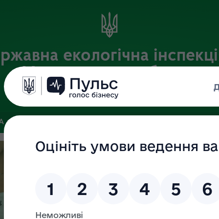
ржавна екологічна інспекці
Хмельницькій області
Офіційний веб-портал
ЗА
ЗВ’ЯЗКИ ІЗ ГРОМАДСЬКІСТЮ ТА ЗМІ
ПУБЛІЧНА ІНФО