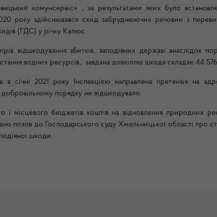
вецький комунсервіс» , за результатами яких було встановл
2020 року здійснювався
скид забруднюючих речовин з перев
идів (ГДС) у річку Калюс.
рів відшкодування збитків, заподіяних державі внаслідок по
стання водних ресурсів, завдана довкіллю шкода складає 44 576
 в січні 2021 року Інспекцією направлена претензія на ад
в добровільному порядку не відшкодувало.
го і місцевого бюджетів коштів на відновлення природних рес
дано позов до Господарського суду Хмельницької області про с
подіяної шкоди.