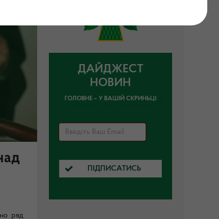
ДАЙДЖЕСТ
НОВИН
ГОЛОВНЕ – У ВАШІЙ СКРИНЬЦІ
над
ПІДПИСАТИСЬ
ено ряд