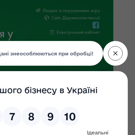
Людям із порушенням зору
Сайт Держекоінспекції
я у
Електронний кабінет
РМАЦІЯ
ПОВІДОМИТИ ПРО КОРУПЦІЮ