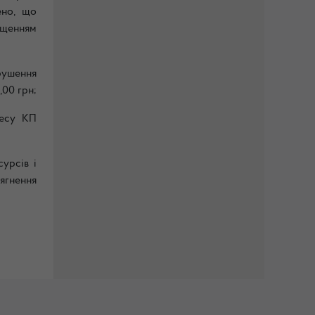
ено, що
ищенням
рушення
,00 грн;
ресу КП
урсів і
тягнення