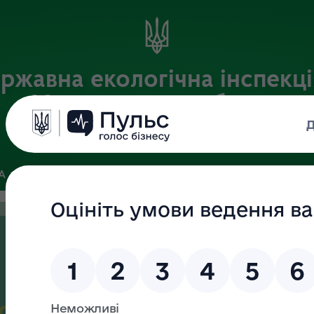
ржавна екологічна інспекці
Хмельницькій області
Офіційний веб-портал
ЗА
ЗВ’ЯЗКИ ІЗ ГРОМАДСЬКІСТЮ ТА ЗМІ
ПУБЛІЧНА ІНФО