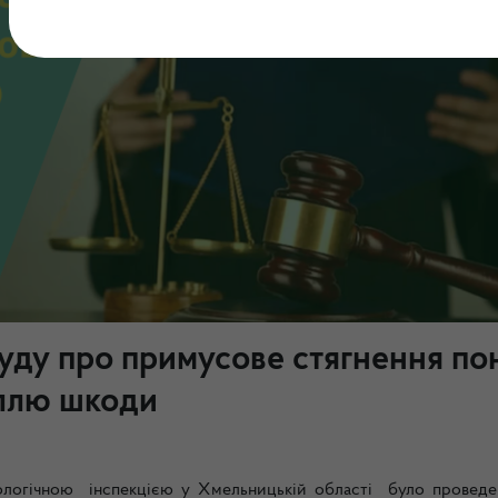
суду про примусове стягнення по
іллю шкоди
ологічною інспекцією у Хмельницькій області було провед