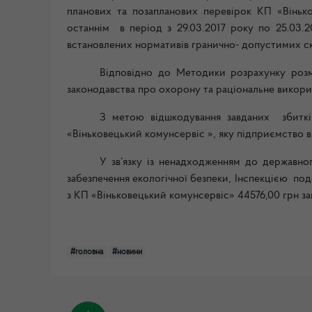
планових та позапланових перевірок КП «Вінько
останнім в період з 29.03.2017 року по 25.03.
встановлених нормативів гранично- допустимих ск
Відповідно до Методики розрахунку розмі
законодавства про охорону та раціональне викори
З метою відшкодування завданих збитків
«Віньковецький комунсервіс », яку підприємство 
У зв’язку із ненадходженням до державно
забезпечення екологічної безпеки, Інспекцією по
з КП «Віньковецький комунсервіс» 44576,00 грн за
#головна
#новини