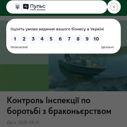
ДЕРЖЕКОІНСПЕКЦІЯ
у Хмельницькій області
Контроль Інспекції по
боротьбі з браконьєрством
Дата: 2025-08-21