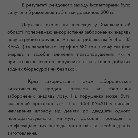
В результаті рейдового заходу інспекторами було
вилучено 5 раколовок та 3 сітки довжиною 200 м.
Державна екологічна інспекція у Хмельницькій
області попереджає: в
икористання заборонених знарядь
лову є грубим порушенням правил рибальства (ч. 4 ст. 85
КУпАП) та передбачає штраф до 680 грн. з конфіскацією
знарядь і засобів вчинення правопорушення, які є
приватною власністю порушника та незаконно добутих
водних біоресурсів чи без такої.
Крім використання, також забороняється
виготовлення, продаж, реклама чи зберігання
заборонених знарядь лову. На порушника може бути
складений протокол за ч. 1 ст. 85-1 КУпАП у вигляді
накладення штрафу в
ід дев'яти до двадцяти одного
неоподатковуваного мінімуму доходів громадян з
конфіскацією цих знарядь, матеріалів та засобів для їх
виготовлення.