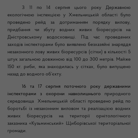
З 11 по 14 серпня цього року Державною
екологічною інспекцією у Хмельницькій області було
проведено рейд за дотриманням порядку вилову,
придбання чи збуту водних живих біоресурсів на
Дністровському водосховищі. Під час проведених
заходів інспекторами було виявлено безхазяйні знаряддя
незаконного лову живих біоресурсів (сітки) в кількості 5
штук загальною довжиною від 100 до 300 метрів. Майже
150 кг. риби, яка знаходилась у сітках, було випущено
назад до водного об’єкту.
16 та 17 серпня поточного року державними
інспекторами з охорони навколишнього
природного
середовища Хмельницькій області проведено рейд по
боротьбі із незаконним виловом та реалізацією водних
живих біоресурсів на території орнітологічного
заказника «Кузьминський» Щиборівської територіальної
громади.