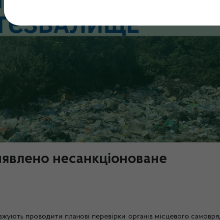
иявлено несанкціоноване
вжують проводити планові перевірки органів місцевого самовря