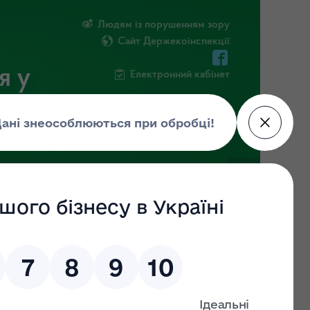
Людям із порушенням зору
Сайт Держекоінспекції
я у
Електронний кабінет
РМАЦІЯ
ПОВІДОМИТИ ПРО КОРУПЦІЮ