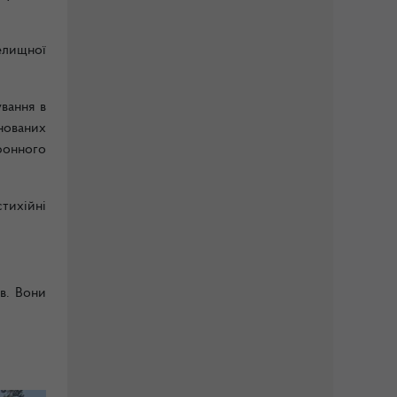
селищної
вання в
онованих
ронного
тихійні
в. Вони