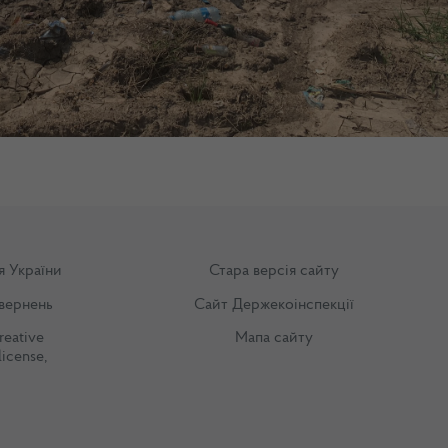
я України
Стара версія сайту
вернень
Сайт Держекоінспекції
reative
Мапа сайту
license
,