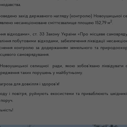
нодавства.
. проведено захід державного нагляду (контролю) Новоушицької 
2
иявлено несанкціоноване сміттєзвалище площею 152,79 м
.
іння відходами», ст. 33 Закону України «Про місцеве самовряду
вління побутовими відходами, забезпечення ліквідації несанкці
ійснення контролю за додержанням земельного та природоохо
ісцевого самоврядування.
 Новоушицької селищної ради, якою зобов’язано ліквідувати с
передження таких порушень у майбутньому.
гроза для довкілля і здоров’я!
оду і повітря, руйнують екосистеми та приваблюють шкідникі
 поруч.
ьність!