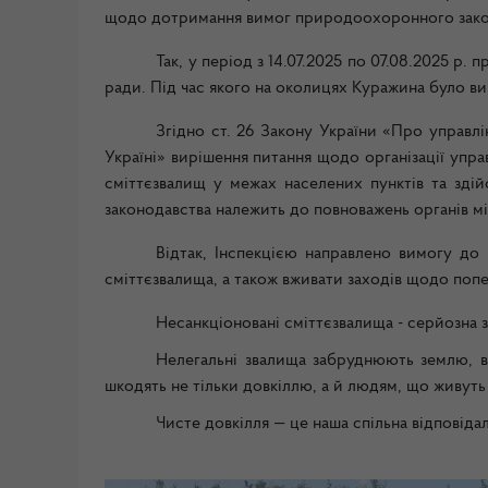
щодо дотримання вимог природоохоронного зако
Так, у період з 14.07.2025 по 07.08.2025 р
ради. Під час якого на околицях Куражина було в
Згідно ст. 26 Закону України «Про управл
Україні» вирішення питання щодо організації упра
сміттєзвалищ у межах населених пунктів та зд
законодавства належить до повноважень органів м
Відтак, Інспекцією направлено вимогу до
сміттєзвалища, а також вживати заходів щодо по
Несанкціоновані сміттєзвалища - серйозна за
Нелегальні звалища забруднюють землю, в
шкодять не тільки довкіллю, а й людям, що живуть
Чисте довкілля — це наша спільна відповідал