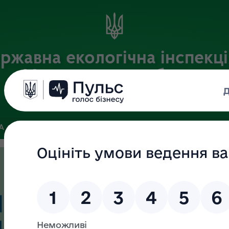
ржавна екологічна інспекці
Хмельницькій області
Офіційний веб-портал
ЗА
ЗВ’ЯЗКИ ІЗ ГРОМАДСЬКІСТЮ ТА ЗМІ
ПУБЛІЧНА ІНФО