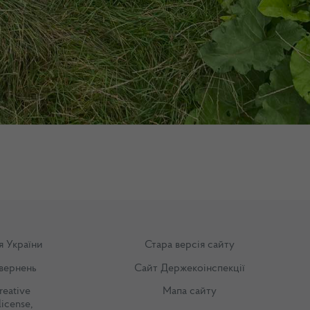
я України
Стара версія сайту
вернень
Сайт Держекоінспекції
reative
Мапа сайту
license
,