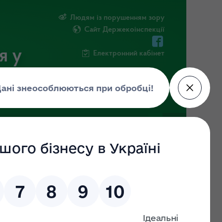
Людям із порушенням зору
Сайт Держекоінспекції
я у
Електронний кабінет
РМАЦІЯ
ПОВІДОМИТИ ПРО КОРУПЦІЮ