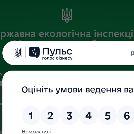
ржавна екологічна інспекці
Хмельницькій області
Офіційний веб-портал
ЗА
ЗВ’ЯЗКИ ІЗ ГРОМАДСЬКІСТЮ ТА ЗМІ
ПУБЛІЧНА ІНФО