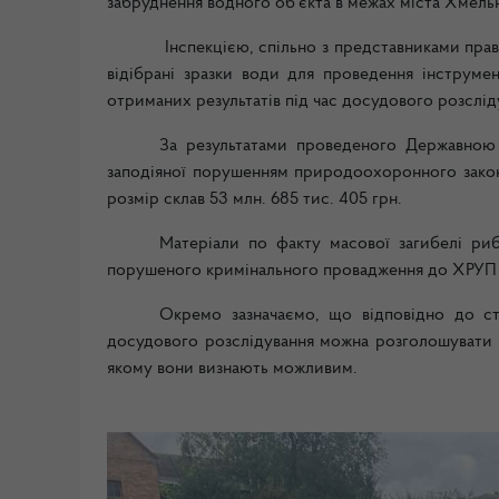
забруднення водного об’єкта в межах міста Хмель
Інспекцією, спільно з представниками пра
відібрані зразки води для проведення інструм
отриманих результатів під час досудового розслід
За результатами проведеного Державною 
заподіяної порушенням природоохоронного законод
розмір склав 53 млн. 685 тис. 405 грн.
Матеріали по факту масової загибелі ри
порушеного кримінального провадження до ХРУП 
Окремо зазначаємо, що відповідно до ст
досудового розслідування можна розголошувати л
якому вони визнають можливим.