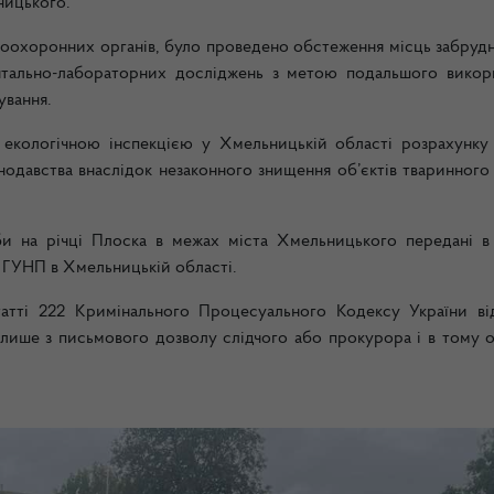
ницького.
воохоронних органів, було проведено обстеження місць забрудн
ентально-лабораторних досліджень з метою подальшого викор
ування.
екологічною інспекцією у Хмельницькій області розрахунку
авства внаслідок незаконного знищення об’єктів тваринного св
би на річці Плоска в межах міста Хмельницького передані в
ГУНП в Хмельницькій області.
атті 222
Кримінального Процесуального Кодексу України ві
ише з письмового дозволу слідчого або прокурора і в тому об