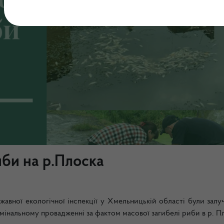
иби на р.Плоска
авної екологічної інспекції у Хмельницькій області були залу
имінальному провадженні за фактом масової загибелі риби в р. П