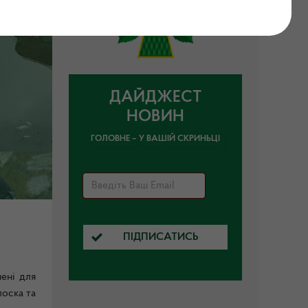
ДАЙДЖЕСТ
НОВИН
ГОЛОВНЕ – У ВАШІЙ СКРИНЬЦІ
ПІДПИСАТИСЬ
чені для
лоска та