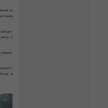
ення та
истання
 шкоди,
іту, її
 рамках
домості
сязі, в