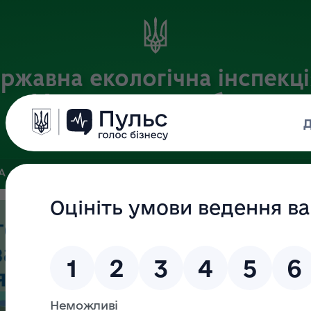
ржавна екологічна інспекці
Хмельницькій області
Офіційний веб-портал
ЗА
ЗВ’ЯЗКИ ІЗ ГРОМАДСЬКІСТЮ ТА ЗМІ
ПУБЛІЧНА ІНФО