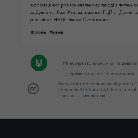
інформаційно-роз’яснювальному заході з питань о
відбувся на базі Хмельницького РЦПК. Даний за
управління НАДС Іванна Окорочкова.
#головна
#новини
Міністерство економіки та довкілл
Державна система електронних з
Увесь вміст доступний за ліцензією
C
Commons Attribution 4.0 International 
якщо не зазначено інше.