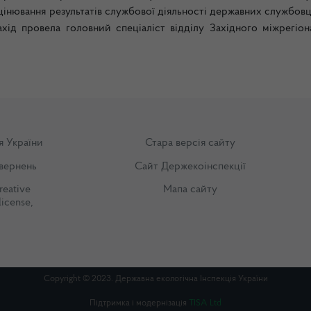
цінювання результатів службової діяльності державних службовц
хід провела головний спеціаліст відділу Західного міжрегіон
я України
Стара версія сайту
вернень
Сайт Держекоінспекції
reative
Мапа сайту
license
,
Copyright © 2023. Державна екологічна Інспекція України
Підтримка і модернізація
TISA Ltd