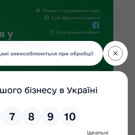
Людям із порушенням зору
Сайт Держекоінспекції
я у
Електронний кабінет
РМАЦІЯ
ПОВІДОМИТИ ПРО КОРУПЦІЮ