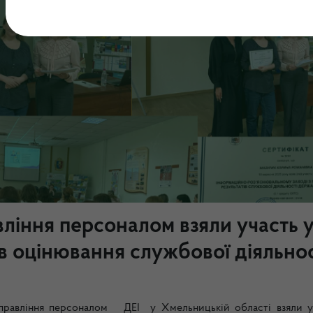
ління персоналом взяли участь 
ів оцінювання службової діяльнос
управління персоналом ДЕІ у Хмельницькій області взяли у