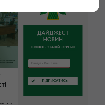
ДАЙДЖЕСТ
НОВИН
ГОЛОВНЕ – У ВАШІЙ СКРИНЬЦІ
у
ПІДПИСАТИСЬ
ті
часть у