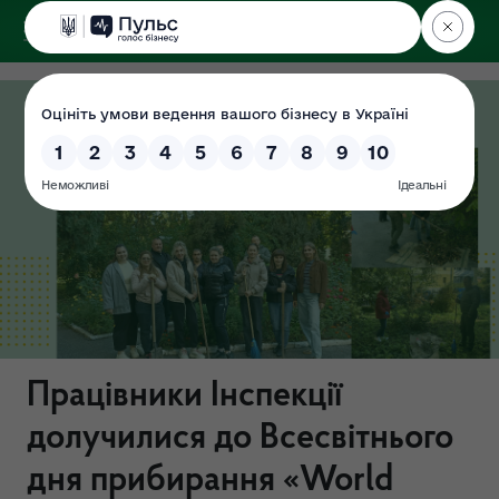
ДЕРЖЕКОІНСПЕКЦІЯ
у Хмельницькій області
Працівники Інспекції
долучилися до Всесвітнього
дня прибирання «World