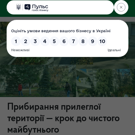
ДЕРЖЕКОІНСПЕКЦІЯ
у Хмельницькій області
Прибирання прилеглої
території — крок до чистого
майбутнього