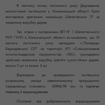
В лютому місяці поточного року Державною
екологічною інспекцією у Хмельницькій області було
виставлено претензію мешканцю Шепетівської ТГ за
незаконну вирубку дерев.
Так, згідно з матеріалами ВП № 1 Шепетівського
РУП ГУНП в Хмельницькій області встановлено, що 13
лютого поточного року неподалік с.Печиводи
Берездівської ОТГ на території КП «Спеціалізоване
лісогосподарське підприємство «ЛІС» громадянин
здійснив незаконну вирубку дев’яти сухостійних дерев:
вільхи-7 шт та ясена- 2 шт.
Відповідно до проведеного Інспекцією
розрахунку, шкода навколишньому природному
середовищу становить 50866,94 грн. та
підлягає
повному її відшкодуванню.
Оскільки від добровільного відшкодування