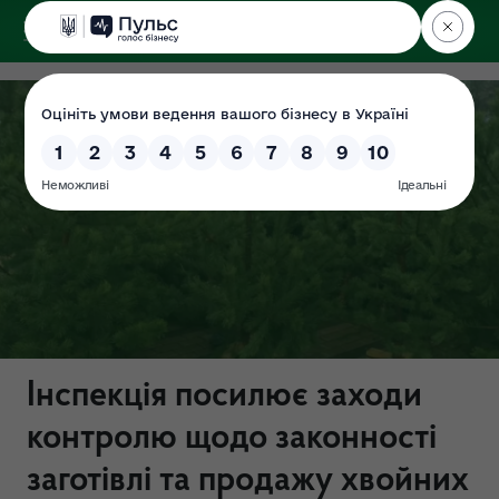
ДЕРЖЕКОІНСПЕКЦІЯ
у Хмельницькій області
Інспекція посилює заходи
контролю щодо законності
заготівлі та продажу хвойних