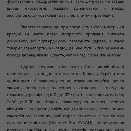
формування й оздоровлення лісів. Така діяльність не завдає
шкоди екосистемі, оскільки здійснюється у межах
лісогосподарських заходів та за спеціальними правилами.
Звертаємо увагу, що при покупці та виборі новорічної
красуні ви маєте право попросити продавця показати
документи, які підтверджують легальність дерева, а саме:
товарно-транспортну накладну, де має бути чітко зазначена
порода дерева, яке ви купуєте, наприклад: сосна, ялина тощо.
Державна екологічна інспекція у Хмельницькій області
попереджає, що згідно із статтею
65 Кодексу України про
адміністративні правопорушення, незаконна порубка
дерев
хвойних порід тягне за собою накладення
штрафу на
громадян у розмірі від 510 до 1020 грн. і на посадових осіб від
2550 до 5100 грн. Якщо ці правопорушення скоєні особою
віком від шістнадцяти до вісімнадцяти років та ця особа не має
самостійного заробітку, тоді штраф стягується з батьків або
осіб, які їх заміняють (згідно ст. 307 КУпАП).
З
а порушення
порядку придбання чи збуту об’єктів рослинного світу