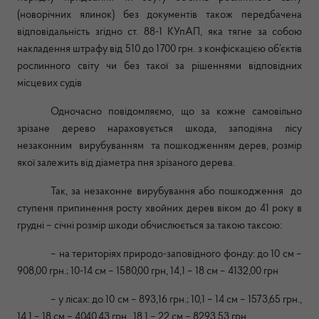
(новорічних ялинок) без документів також передбачена
відповідальність згідно ст. 88-1 КУпАП, яка тягне за собою
накладення штрафу від 510 до 1700 грн. з конфіскацією об’єктів
рослинного світу чи без такої за рішеннями відповідних
місцевих судів
Одночасно повідомляємо, що за кожне самовільно
зрізане дерево нараховується шкода, заподіяна лісу
незаконним
вирубуванням
та пошкодженням дерев, розмір
якої залежить від діаметра пня зрізаного дерева.
Так, за незаконне вирубування або пошкодження
до
ступеня припинення росту хвойних дерев віком до 41 року в
грудні – січні розмір шкоди обчислюється за такою таксою:
– на територіях природо-заповідного фонду: до 10 см –
908,00 грн.; 10-14 см – 1580,00 грн, 14,1 – 18 см – 4132,00 грн
– у лісах: до 10 см – 893,16 грн.; 10,1 – 14 см – 1573,65 грн.,
14,1 – 18 см – 4040,43 грн., 18,1 – 22 см – 8293,53 грн.