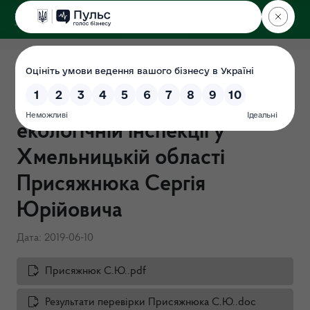
ДЕРЖЕКОІНСПЕКЦІЯ
у Хмельницькій області
Перевірка "Про очищення
влади" в Державній
екологічній інспекції у
Хмельницькій області
Присяжнюка Сергія
Юрійовича
Дата: 2019-06-10
Присяжнюк С.Ю..pdf
Результати перевірки Присяжнюка С.Ю..doc