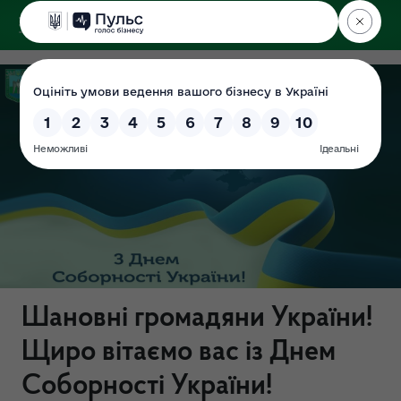
ДЕРЖЕКОІНСПЕКЦІЯ
у Хмельницькій області
Шановні громадяни України!
Щиро вітаємо вас із Днем
Соборності України!