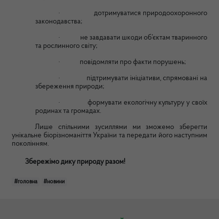
·
дотримуватися природоохоронного
законодавства;
·
не завдавати шкоди об’єктам тваринного
та рослинного світу;
·
повідомляти про факти порушень;
·
підтримувати ініціативи, спрямовані на
збереження природи;
·
формувати екологічну культуру у своїх
родинах та громадах.
Лише спільними зусиллями ми зможемо зберегти
унікальне біорізноманіття України та передати його наступним
поколінням.
Збережімо дику природу разом!
#головна
#новини