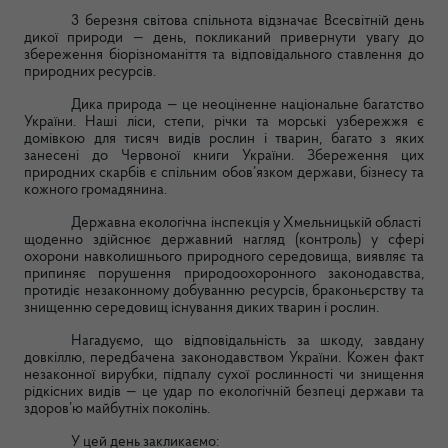
3 березня світова спільнота відзначає Всесвітній день
дикої природи — день, покликаний привернути увагу до
збереження біорізноманіття та відповідального ставлення до
природних ресурсів.
Дика природа — це неоціненне національне багатство
України. Наші ліси, степи, річки та морські узбережжя є
домівкою для тисяч видів рослин і тварин, багато з яких
занесені до Червоної книги України. Збереження цих
природних скарбів є спільним обов’язком держави, бізнесу та
кожного громадянина.
Державна екологічна інспекція у Хмельницькій області
щоденно здійснює державний нагляд (контроль) у сфері
охорони навколишнього природного середовища, виявляє та
припиняє порушення природоохоронного законодавства,
протидіє незаконному добуванню ресурсів, браконьєрству та
знищенню середовищ існування диких тварин і рослин.
Нагадуємо, що відповідальність за шкоду, завдану
довкіллю, передбачена законодавством України. Кожен факт
незаконної вирубки, підпалу сухої рослинності чи знищення
рідкісних видів — це удар по екологічній безпеці держави та
здоров’ю майбутніх поколінь.
У цей день закликаємо: