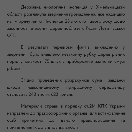
Державна екологічна інспекція у Хмельницькій
області розглянула звернення громадянина, яке надійшло
на «гарячу лінію» Інспекції 23 лютого цього року щодо
законності знесення дерев поблизу с.Рудня Летичівської
ОТГ.
В результаті перевірки фактів, викладених у
зверненні, було виявлено незаконну рубку дерев різних
порід у кількості 75 штук в прибережній захисній смузі
р.Вовк.
Згідно проведених розрахунків сума завданої
шкоди навколишньому природному середовищу
становить 243 тисячі 623 гривні.
Матеріали справи в порядку ст.214 КПК України
направлені до правоохоронних органів для встановлення
осіб причетних до даного правопорушення та
притягнення їх до відповідальності.